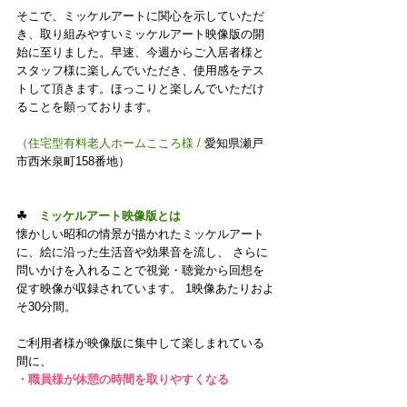
そこで、ミッケルアートに関心を示していただ
き、取り組みやすいミッケルアート映像版の開
始に至りました。早速、今週からご入居者様と
スタッフ様に楽しんでいただき、使用感をテス
トして頂きます。ほっこりと楽しんでいただけ
ることを願っております。
（住宅型有料老人ホームこころ様 / 
愛知県瀬戸
市西米泉町158番地）
☘　
ミッケルアート映像版とは
懐かしい昭和の情景が描かれたミッケルアート
に、絵に沿った生活音や効果音を流し、 さらに
問いかけを入れることで視覚・聴覚から回想を
促す映像が収録されています。 1映像あたりおよ
そ30分間。
ご利用者様が映像版に集中して楽しまれている
間に、
・職員様が休憩の時間を取りやすくなる