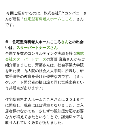
 今回ご紹介するのは、株式会社T.Yカンパニーさ
んが運営「
住宅型有料老人ホームこころ
」さん
です。
☘　住宅型有料老人ホームこころ
さん
との出会
いは、
スターパートナーズさん
全国で多数のコンサルティング実績を持つ
株式
会社スターパートナーズ
の齋藤 直路さんからご
紹介頂きました。齋藤さんは、社会事業大学院
を出た後、九大院の社会人大学院に所属し、研
究手法等の教育を受けた優秀な方です。（ミッ
ケルアート開発者の橋口論と同じ宮崎出身とい
う共通点があります♫）
住宅型有料老人ホームこころさんは２０１６年
に開所し、現在はほぼ満室となりました。ご入
居者様のなかでも、少しずつ認知症対応が必要
な方が増えてきたということで、認知症ケアを
取り入れていく必要がありました。