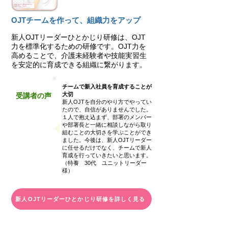
OJTチームを作って、組織力をアップ
新人OJTリーダーひとかじり研修は、OJT
力を標準化するための研修です。OJT力を
高めることで、介護未経験者や技能実習生
を安定的に育成できる組織に繋がります。
チームで新入社員を育成することが
大切
受講者の声
新人OJTを自分のやり方でやってい
たので、自信がありませんでした。
１人で抱え込まず、部署のメンバー
や部署長と一緒に相談しながら取り
組むことの大切さを学ぶことができ
ました。今後は、新人OJTリーダー
に任せるだけでなく、チームで新人
育成を行っていきたいと思います。
（
​特養 3
0代 ユニットリーダー
様）
新人OJTリーダーひとかじり研修を詳しく見る