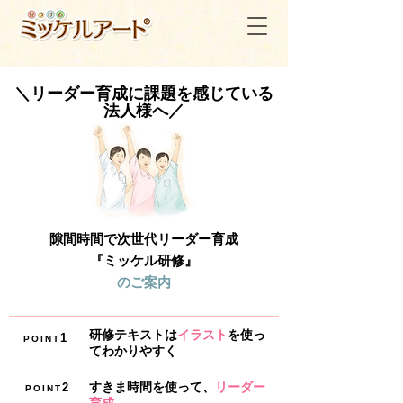
＼リーダー育成に課題を感じている
法人様へ／
隙間時間で次世代リーダー育成
『ミッケル研修』
のご案内
研修テキストは
イラスト
を使っ
1
POINT
てわかりやすく
すきま時間
を使って、
リーダー
2
POINT