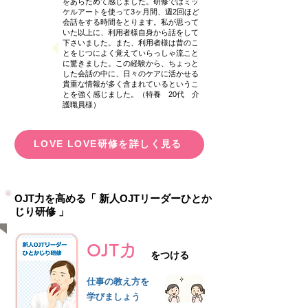
をあらためて感じました。
研修ではミッ
ケルアートを使って3ヶ月間、週2回ほど
会話をする時間をとります。私が思って
いた以上に、利用者様⾃⾝から話をして
下さいました。また、利用者様は昔のこ
とをじつによく覚えていらっしゃ流こと
に驚きました。この経験から、ちょっと
した会話の中に、⽇々のケアに活かせる
貴重な情報が多く含まれているというこ
とを強く感じました。（特養 20代 介
護職員様）
LOVE LOVE研修を詳しく見る
OJT力を高める「 新人OJTリーダーひとか
じり研修 」
OJT力
をつける
仕事の教え方を
学びましょう