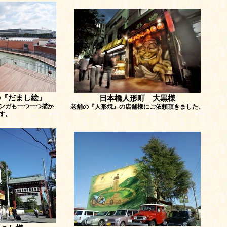
の『だまし絵』
日本橋人形町 大黒様
ンガも一つ一つ描か
老舗の『人形焼』の店舗様にご依頼頂きました。
す。