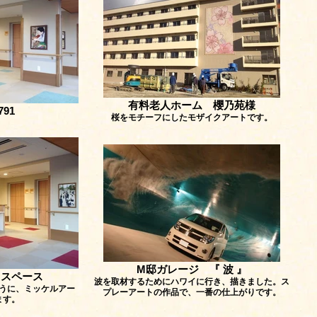
有料老人ホーム 櫻乃苑様
791
桜をモチーフにしたモザイクアートです。
M邸ガレージ 『 波 』
ィスペース
波を取材するためにハワイに行き、描きました。ス
うに、ミッケルアー
プレーアートの作品で、一番の仕上がりです。
ます。