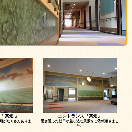
 茶畑 』
エントランス『茶畑』
畑がたくさんありま
透き通った朝日が差し込む風景をご依頼頂きまし
た。