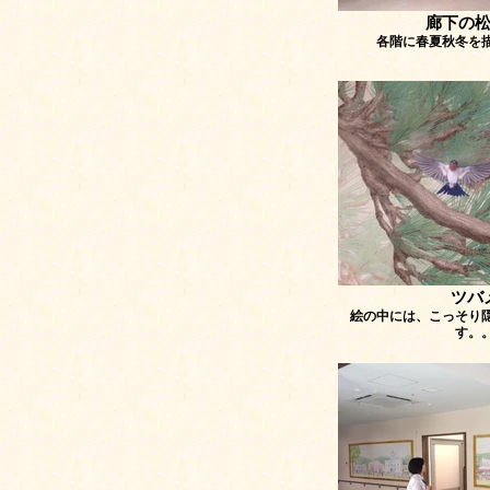
廊下の
各階に春夏秋冬を
ツバ
絵の中には、こっそり
す。