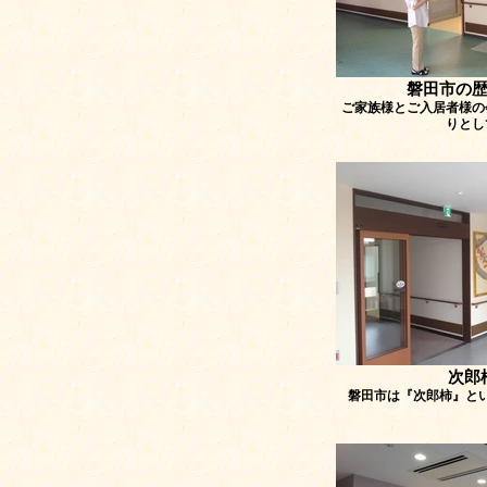
磐田市の
ご家族様とご入居者様の
りとし
次郎
磐田市は『次郎柿』と