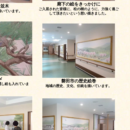
廊下の絵をきっかけに
松並木
ご入居された皆様に、松の樹のように、力強く過ご
描いています。
して頂きたいという想い描きました。
メ
磐田市の歴史絵巻
隠し絵も入れていま
地域の歴史、文化、伝統を描いています。
。