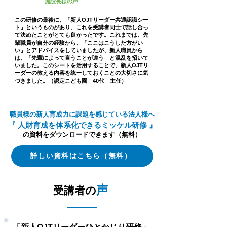
施設長様の声
この研修の最後に、「新人OJTリーダー共通認識シー
ト」というものがあり、これを受講者同士で話し合っ
て決めたことがとても良かったです。これまでは、先
輩職員が自分の経験から、「ここはこうした方がい
い」とアドバイスをしていましたが、新人職員から
は、「先輩によって言うことが違う」と混乱を招いて
いました。このシートを活用することで、新人OJTリ
ーダーの教える内容を統一しておくことの大切さに気
づきました。（認定こども園 40代 主任）
職員様の新人育成
力に課題を感じている法人様へ
『 人財育成を
体系化できるミッケル研修 』
の資料をダウンロードできます（無料）
詳しい資料はこちら（無料）
声
受講者の