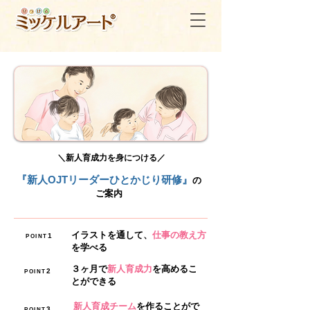
​＼新人育成力を身につける／
『新人OJTリーダーひとかじり研修』
の
ご案内
イラストを通して、
仕事の教え方
1
POINT
を学べる
３ヶ月で
新人育成力
を高めるこ
2
POINT
とができる
新人育成チーム
を作ることがで
3
POINT