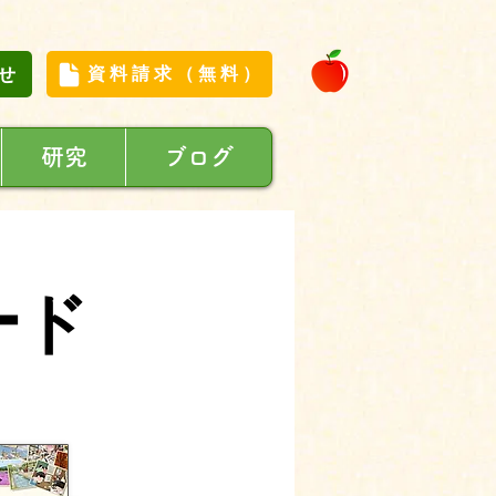
せ
資料請求（無料）
研究
ブログ
ード