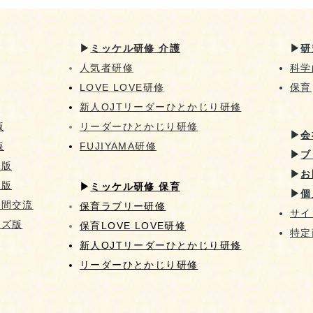
▶︎
ミッケル研修 介護
▶︎
研
人気者研修
科学
LOVE LOVE研修
​保育
新人OJT​リーダーひとかじり研修
版
リーダーひとかじり研修
▶︎
会
版
FUJIYAMA研修
▶︎
ブ
像版
▶︎
お
画版
▶︎
ミッケル研修 保育
▶︎
個
代間交流
保育ラブリー研修
サイ
ッズ版
保育LOVE LOVE研修
特定
新人OJT​リーダーひとかじり研修
リーダーひとかじり研修