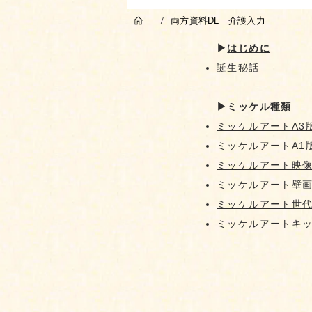
両方資料DL 介護入力
/
▶︎
はじめに
誕生
秘話
▶︎
ミッケル種類
ミッケルアートA3
ミッケルアートA1
ミッケルアート映
ミッケルアート壁
​ミッケルアート世
ミッケルアートキ