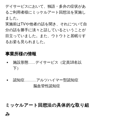
デイサービスにおいて、独語・多弁の症状があ
るご利用者様にミッケルアート回想法を実施し
ました。​
実施前はTVや他者の話を聞き、それについて自
分の話を勝手に淡々と話しているということが
目立っていました。また、ウトウトと居眠りす
るお姿も見られました。
事業所様の情報
施設形態......​デイサービス（定員18名以
下）
認知症..........​アルツハイマー型認知症
　　　　　 脳血管性認知症
ミッケルアート回想法の具体的な取り組
み