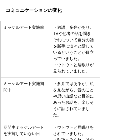
コミュニケーションの変化
ミッケルアート実施前
・​独語、多弁があり、
TVや他者の話を聞き、
それについて自分の話
を勝手に淡々と話して
いるということが目立
っていました。
・ウトウトと居眠りが
見られていました。
ミッケルアート実施期
​・多弁ではあるが、絵
間中
を見ながら、昔のこと
や思い出話など目的に
あったお話を、楽しそ
うに話されていまし
た。
​期間中ミッケルアート
​・ウトウトと居眠りを
を実施していない日
されていました。
・独語もみられ、その