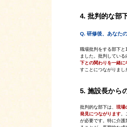
4. 批判的な
Q. 
研修後、あなた
職場批判をする部下と
ました。批判している
下との関わりを一緒に
すことにつながりまし
5. 
施設長から
批判的な部下は、
現場
発見につながります
。
が必要です。特に介護