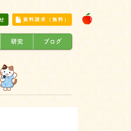
せ
資料請求（無料）
研究
ブログ
】