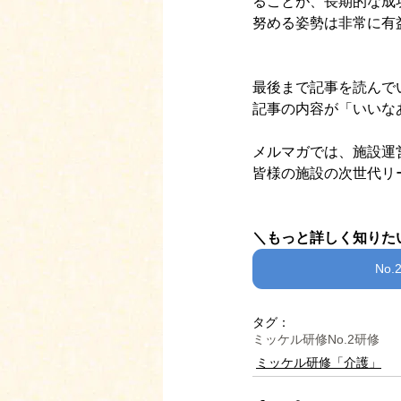
ることが、長期的な成
努める姿勢は非常に有
最後まで記事を読んで
記事の内容が「いいな
メルマガでは、施設運
皆様の施設の次世代リ
＼もっと詳しく知りた
No.
タグ：
ミッケル研修
No.2研修
ミッケル研修「介護」