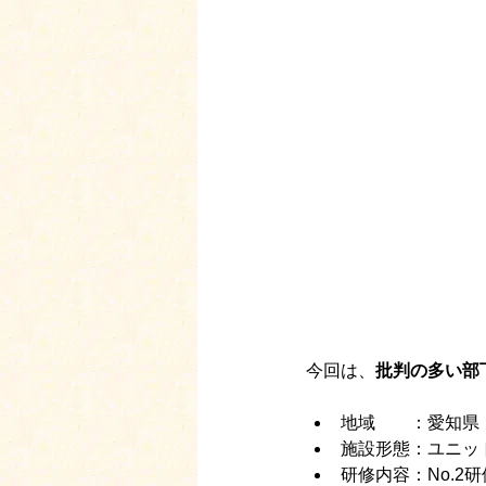
今回は、
批判の多い部
地域　　：愛知県
施設形態：ユニッ
研修内容：No.2研