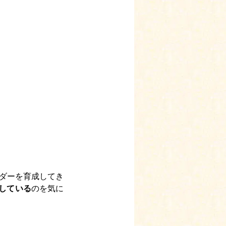
ーダーを育成してき
している
のを気に