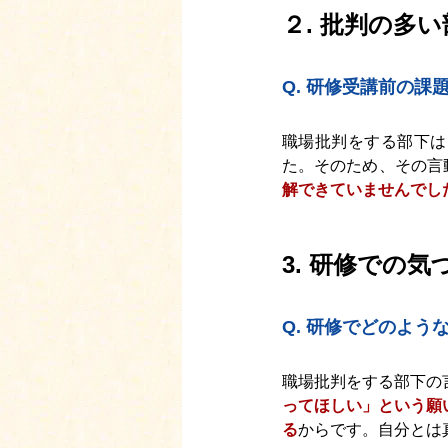
２. 批判の多
Q. 研修受講前の
職場批判をする部下は
た。そのため、その言
解できていませんでし
3. 研修での気
Q. 
研修でどのよう
職場批判をする部下の
ってほしい」という願
る
からです。自分とは