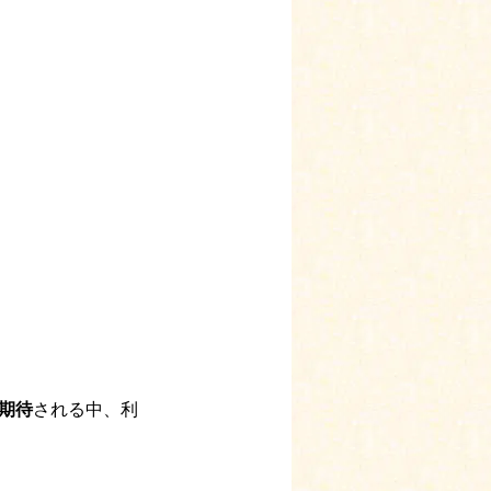
期待
される中、利