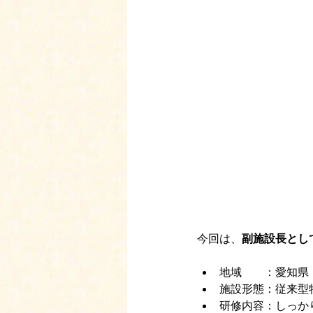
今回は、
副施設長とし
地域　　：愛知県
施設形態：従来型
研修内容：しっか