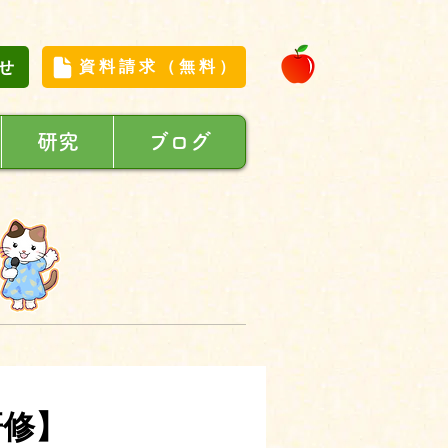
せ
資料請求（無料）
研究
ブログ
研修】