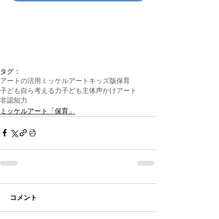
タグ：
アートの活用
ミッケルアートキッズ版
保育
子ども自ら考える力
子ども主体
声かけ
アート
非認知力
ミッケルアート「保育」
コメント