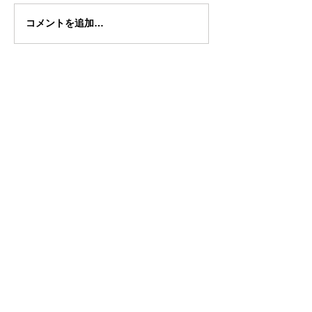
コメントを追加…
【いいね（ハート）】
ボタンを押
して応援してくれたら嬉しいで
す！▲
メルマガ登録(無料)
メールアドレスを登録するだけで、人財育成
に役立つ情報がご覧いただけます！ブログの
更新頻度は週２回！
ぜひ今すぐご登録ください！
↓メールアドレスをご入力ください↓
配信登録