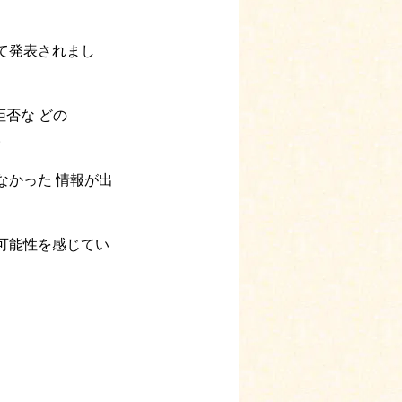
て発表されまし
否な どの 
。 
なかった 情報が出
可能性を感じてい