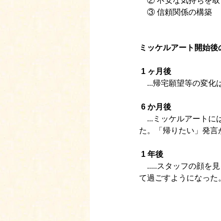
　② 不安な気持ちを取
　③ 信頼関係の構築
ミッケルアート開始後
 1 ヶ月後
　...帰宅願望等の変
 6 か月後
　...ミッケルアー
た。「帰りたい」発言
 1 年後
　.....スタッフの
て過ごすようになった