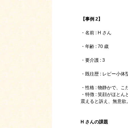
【事例 2】
・名前 : H さん
・年齢 : 70 歳
・要介護 : 3
・既往歴 : レビー小
・性格 : 物静かで、こ
・特徴 : 笑顔がほ
震えると訴え、無意欲
H さんの課題