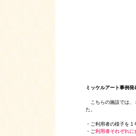
ミッケルアート事例発
　こちらの施設では、
た。
・ご利用者の様子を 1
・ご
利用者それぞれに