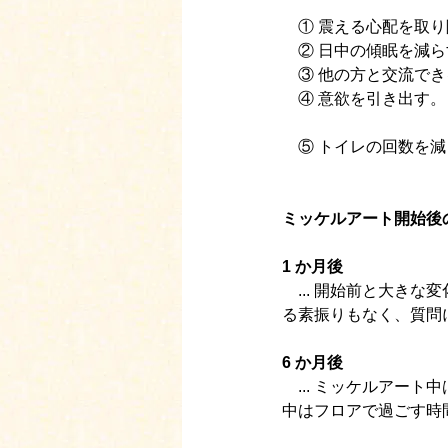
　① 震える心配を取り
　② 日中の傾眠を減ら
　③ 他の方と交流でき
　④ 意欲を引き出す。
　⑤ トイレの回数を
ミッケルアート開始後
1 か月後
　... 開始前と大き
る素振りもなく、質問
6 か月後
　... ミッケルアー
中はフロアで過ごす時