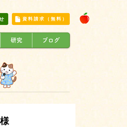
せ
資料請求（無料）
研究
ブログ
様