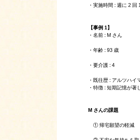
・実施時間 : 週に 2 回 
【事例 1】
・名前 : M さん
・年齢 : 93 歳
・要介護 : 4
・既往歴 : アルツハ
・特徴 : 短期記憶が
M さんの課題
　① 帰宅願望の軽減