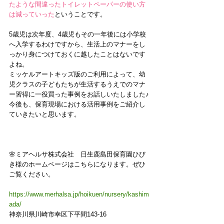
たような間違ったトイレットペーパーの使い方
は減っていった
ということです。
5歳児は次年度、4歳児もその一年後には小学校
へ入学するわけですから、生活上のマナーをし
っかり身につけておくに越したことはないです
よね。
ミッケルアートキッズ版のご利用によって、幼
児クラスの子どもたちが生活するうえでのマナ
ー習得に一役買った事例をお話しいたしました♪
今後も、保育現場における活用事例をご紹介し
ていきたいと思います。
🌸ミアヘルサ株式会社　日生鹿島田保育園ひび
き様のホームページはこちらになります。ぜひ
ご覧ください。
https://www.merhalsa.jp/hoikuen/nursery/kashim
ada/
神奈川県川崎市幸区下平間143-16