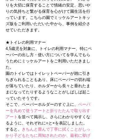
りを大切に保育することで情緒の安定、思いや
りの気持ちと繋がる保育を心がけて園生活を行
っています。こちらの園でミッケルアートキッ
ズ版をご利用いただいた中から、事例を紹介さ
せていただきます。
★トイレの利用マナー
4,5歳児を対象に、トイレの利用マナー、特にペ
ーパーの出し方・使い方についてを学んでもら
うためにミッケルアートをご利用いただきまし
た。
園のトイレではトイレットペーパーが雑に引き
ちぎられることもあり、床にペーパーの切れ端
が落ちていたり、ホルダーから長々と垂れたま
まになってたりするようなことがしばしば起こ
っていたそうです。
そこで、ペーパーホルダーのすぐ上に、
ペーパ
ーを丸めて使うアートと折りたたんで取り出す
アート
を並べて掲示し、さらにわかりやすくな
るように、それぞれに○と×を表記しました。
すると、
きちんと畳んで丁寧に拭くことがしっ
かり子どもたちに周知されたのか、最初に挙げ