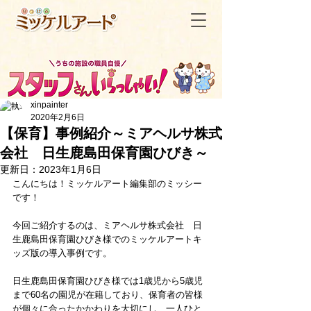
xinpainter
2020年2月6日
【保育】事例紹介～ミアヘルサ株式
会社 日生鹿島田保育園ひびき～
＜記事一覧へ戻る
更新日：
2023年1月6日
こんにちは！ミッケルアート編集部のミッシー
です！
今回ご紹介するのは、ミアヘルサ株式会社　日
生鹿島田保育園ひびき様でのミッケルアートキ
ッズ版の導入事例です。
日生鹿島田保育園ひびき様では1歳児から5歳児
まで60名の園児が在籍しており、保育者の皆様
が個々に合ったかかわりを大切にし、一人ひと