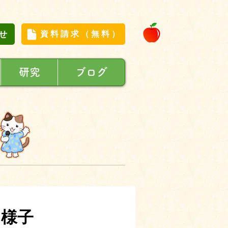
せ
資料請求（無料）
研究
ブログ
た様子