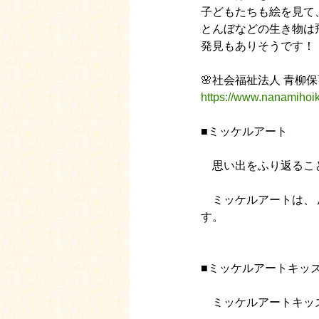
子どもたちも絵を見て
とんぼなどの生き物は
発見もありそうです！
🌸社会福祉法人 青
https://www.nanamihoi
■ミッケルアート
　思い出をふり返るこ
　ミッケルアートは、
す。 
■ミッケルアートキッ
　ミッケルアートキッ