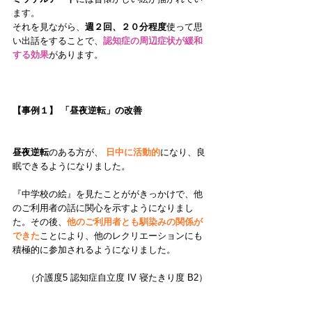
ます。
それを見ながら、
週２回、２０分程度
使って思
い出話をすることで、
認知症の周辺症状が緩和
する効果
があります。
【事例１】 「昼夜逆転」の改善
昼夜逆転
のある方が、 
日中に活動的
になり、良
眠できるようになりました。 
『中学校の絵』を見たことががきっかけで、他
のご利用者の話に関心を示すようになりまし
た。その後、
他のご利用者とも馴染みの関係が
できた
ことにより、他のレクリエーションにも
積極的に参加されるようになりました。
（介護度5 認知症自立度 IV 寝たきり度 B2） 