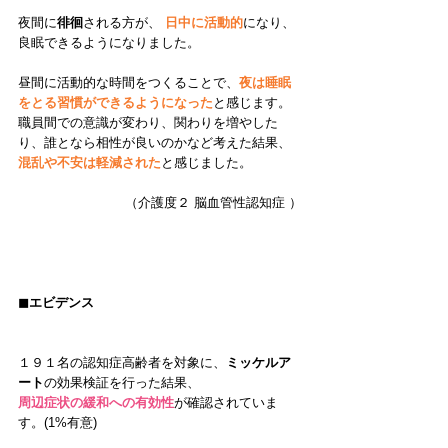
夜間に
徘徊
される方が、 
日中に活動的
になり、
良眠できるようになりました。
昼間に活動的な時間をつくることで、
夜は睡眠
をとる習慣ができるようになった
と感じます。
職員間での意識が変わり、関わりを増やした
り、誰となら相性が良いのかなど考えた結果、
混乱や不安は軽減された
と感じました。
（介護度２ 脳血管性認知症 ）
◼︎エビデンス
１９１名の認知症高齢者を対象に、
ミッケルア
ート
の効果検証を行った結果、
周辺症状の緩和への有効性
が確認されていま
す。(1%有意)