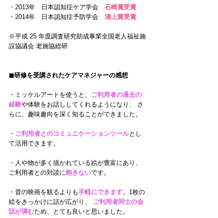
・2013年　日本認知症ケア学会　
石崎賞受賞
・2014年　日本認知症予防学会　
浦上賞受賞
※平成 25 年度調査研究助成事業全国老人福祉施
設協議会 老施協総研
◼︎研修を受講されたケアマネジャーの感想
・ミッケルアートを使うと、
ご利用者の過去の
経験
や体験をお話ししてくれるようになり、 さ
らに、趣味趣向を深く知ることができました。 
・
ご利用者とのコミュニケーションツール
とし
て活用できます。 
・人や物が多く描かれている絵が豊富にあり、
ご利用者との対談に
飽きない
です。
・昔の映画を観るよりも
手軽にできます
。1枚の
絵をきっかけに話が広がり、
 ご利用者同士の会
話が弾む
ため、とても良いと思いました。