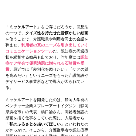
「
ミッケルアート
」をご存じだろうか。回想法
の一つで、
クイズ性を持たせた昔懐かしい絵画
を使うことで、介護職員や利用者同士の会話を
弾ませ、
利用者の真のニーズを引き出していく
コミュニケーションツール
だ。認知症の周辺症
状を緩和する効果も出ており、昨年度には
認知
症ケア学会で優秀演題に贈られる石崎賞を受
賞
。最近では「差別化を図りたい」「ケアの質
を高めたい」というニーズをもった介護施設や
デイサービス事業所などで導入が図られてい
る。 
ミッケルアートを開発したのは、静岡大学発の
ベンチャー企業スプレーアートイグジン（静岡
県浜松市）の代表、橋口論さん。高齢者施設の
壁画を描く仕事をしていた際に、入居者から
「
私のふるさとを描いてほしい
」といわれたの
がきっかけ。そこから、介護従事者や認知症専