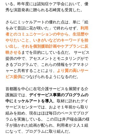
いる。昨年度には認知症ケア学会において、優
秀な演題発表に贈られる石崎賞も受賞した。 
さらにミッケルアートの優れた点は、単に「絵
をみて昔話に花が咲いた」で終わらせず、
利用
者とのコミュニケーションの中から、生活歴や
やりたいこと、いきがいなどのキーワードを拾
い出し、それを個別援助計画やケアプランに反
映させる
までを目的にしている点だ。 サービス
提供の中で、アセスメントとモニタリングがで
きるプログラムで、これらの情報をケアマネジ
ャーと共有することにより、
より質の高いサー
ビス提供
につなげられるようになるのだ。 
首都圏を中心に在宅介護サービスを展開する介
護施設では、
デイサービス事業のプログラムの
中にミッケルアートを導入
。取材に訪れたデイ
サービスセンターでは、およそ１年前から取り
組みを始め、現在はほぼ毎日のペースでプログ
ラムを実施している。 この日は井戸端会議の様
子が描かれた絵画が配られ、利用者が２人１組
になって、プログラムに取り組んだ。