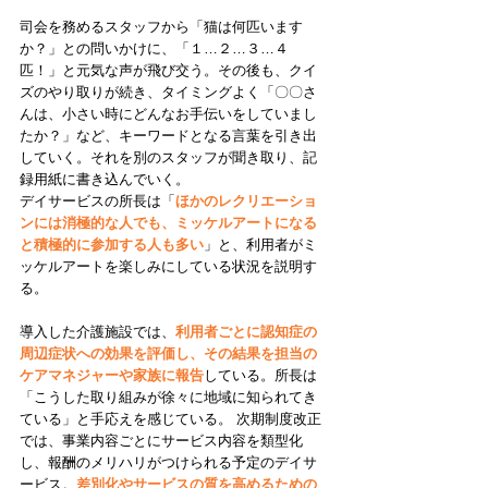
司会を務めるスタッフから「猫は何匹います
か？」との問いかけに、「１…２…３…４
匹！」と元気な声が飛び交う。その後も、クイ
ズのやり取りが続き、タイミングよく「〇〇さ
んは、小さい時にどんなお手伝いをしていまし
たか？」など、キーワードとなる言葉を引き出
していく。それを別のスタッフが聞き取り、記
録用紙に書き込んでいく。 
デイサービスの所長は「
ほかのレクリエーショ
ンには消極的な人でも、ミッケルアートになる
と積極的に参加する人も多い
」と、利用者がミ
ッケルアートを楽しみにしている状況を説明す
る。
導入した介護施設では、
利用者ごとに認知症の
周辺症状への効果を評価し、その結果を担当の
ケアマネジャーや家族に報告
している。所長は
「こうした取り組みが徐々に地域に知られてき
ている」と手応えを感じている。 次期制度改正
では、事業内容ごとにサービス内容を類型化
し、報酬のメリハリがつけられる予定のデイサ
ービス。
差別化やサービスの質を高めるための