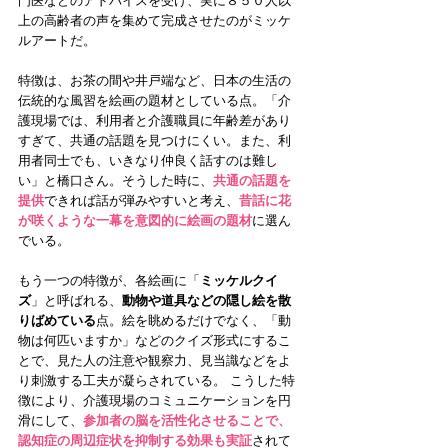
門医などのアドバイスを受け、実に８５０人以
上の高齢者の声を集めて完成させたのがミッケ
ルアートだ。
特徴は、お茶の間や井戸端など、日本の生活の
伝統的な風習を絵画の題材としている点。「介
護現場では、利用者と介護職員に年齢差があり
すぎて、共通の話題を見つけにくい。また、利
用者同士でも、いきなり仲良く話すのは難し
い」と橋口さん。そうした時に、
共通の話題を
提供
できれば話が弾みやすいと考え、
昔話に花
が咲くような一幕を意図的に絵画の題材
に選ん
でいる。
もう一つの特徴が、各絵画に「
ミッケルクイ
ズ
」と呼ばれる、
動物や道具などの隠し絵を散
りばめている
点。絵を眺めるだけでなく、「動
物は何匹いますか」などのクイズ形式にするこ
とで、見た人の注意や観察力、見当識などをよ
り刺激する工夫が凝らされている。 こうした特
徴により、介護現場のコミュニケーションを円
滑にして、
参加者の脳を活性化させることで、
認知症の周辺症状を抑制する効果も実証
されて