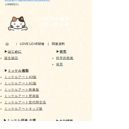
( 24時間受付 )
LINEから簡単
お問い合わせ
LOVE LOVE研修 | 関連資料
/
▶︎
はじめに
▶︎
研究
誕生
秘話
科学的根拠
​保育
▶︎
ミッケル種類
ミッケルアートA3版
ミッケルアートA1版
ミッケルアート映像版
ミッケルアート壁画版
​ミッケルアート世代間交流
ミッケルアートキッズ版
▶︎
ミッケル研修 介護
▶︎
会社情報
人気者研修
▶︎
ブログ