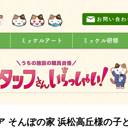
お問い合わ
に
ミッケルアート
ミッケル研修
ケア そんぽの家 浜松高丘様の子