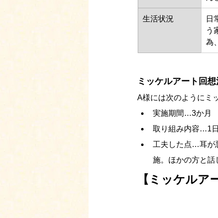
⽣活状況
日
う
為
ミッケルアート回想
A様には次のようにミ
実施期間…3か月
取り組み内容…1
工夫した点…耳が
施。ほかの方と話
【ミッケルア