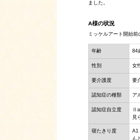
ました。
A様の状況
ミッケルアート開始前
年齢
84
性別
女
要介護度
要
認知症の種類
ア
認知症⾃⽴度
Ⅱ
見
寝たきり度
A
ん