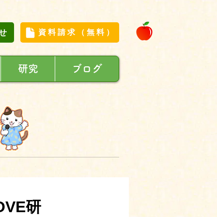
せ
資料請求（無料）
研究
ブログ
OVE研