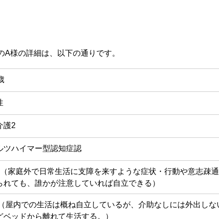
のA様の詳細は、以下の通りです。
歳
性
介護2
ルツハイマー型認知症認
a（家庭外で日常生活に支障を来すような症状・行動や意志疎
られても、誰かが注意していれば自立できる）
1（屋内での生活は概ね自立しているが、介助なしには外出しな
どベッドから離れて生活する。）