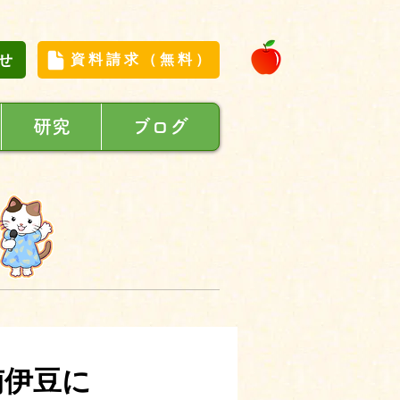
せ
資料請求（無料）
研究
ブログ
南伊豆に