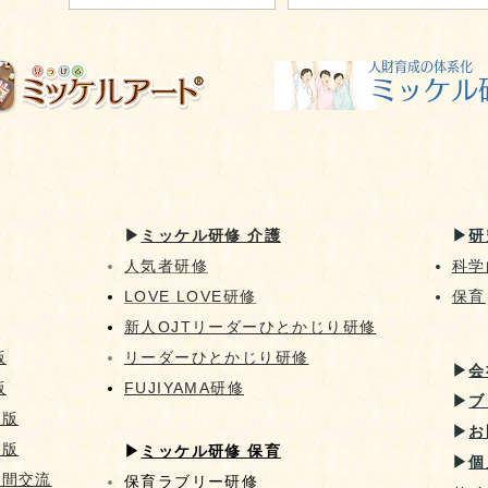
​人財育成の体系化
​ミッケル
▶︎
ミッケル研修 介護
▶︎
研
人気者研修
科学
LOVE LOVE研修
​保育
新人OJT​リーダーひとかじり研修
版
リーダーひとかじり研修
▶︎
会
版
FUJIYAMA研修
▶︎
ブ
像版
▶︎
お
画版
▶︎
ミッケル研修 保育
▶︎
個
代間交流
保育ラブリー研修