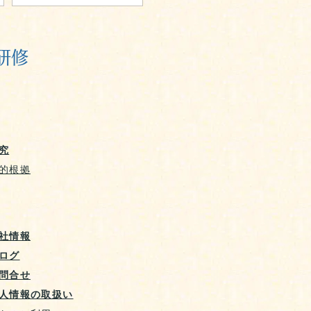
研修
究
的根拠
社情報
ログ
問合せ
人情報の取扱い