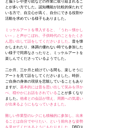
と脳トレや塗り絵などの作業に取り組まれるこ
とが多い方でした。認知機能が比較的保たれて
いる方で、自立心が高く、自分にできる役割や
活動を求めている様子もありました。
ミッケルアートを導入すると、「うわ～懐かし
い～」と声がこぼれ、子供時代のことをたくさ
ん思い出して話をしてくださいました。
昔を懐
かしまれたり、体調の優れない時でも参加した
い様子で同席なさったりと、ミッケルアートを
楽しんでくださっているようでした。
二か月、三か月と続けている間も、楽しそうに
アートを見て話をしてくださいました。時折、
ご自身の身体の現状を悲観していることもあり
ますが、
基本的には昔を思い出して笑みを浮か
べ、穏やかにお話をされている
ことが多くなり
ました。
他者との会話が増え、周囲への気遣い
が出来るようにもなっていきました。
難しい作業型のレクにも積極的に参加し、出来
ることは自分でやりたい、という前向きな姿勢
を見せてくださるようにもなりました。
DBDス