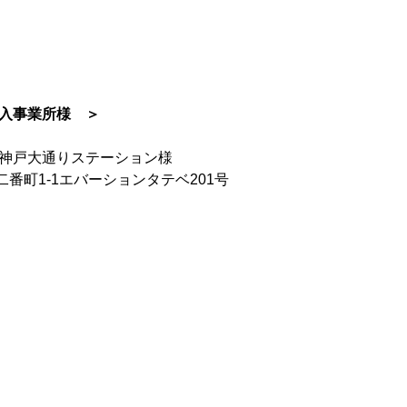
導入事業所様　＞
ア神戸大通りステーション様　
番町1-1エバーションタテベ201号