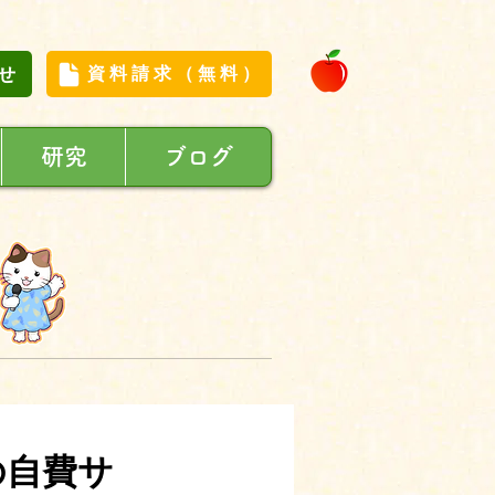
せ
資料請求（無料）
研究
ブログ
の自費サ