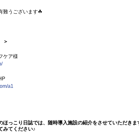
有難うございます☘
　＞
フケア様
p/
HP
com/a1
のほっこり日誌では、随時導入施設の紹介をさせていただきま
てみてください♪