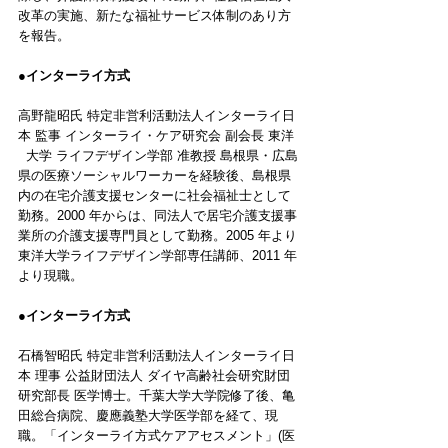
改革の実施、新たな福祉サービス体制のあり方
を報告。
●インターライ方式 
高野龍昭氏 特定非営利活動法人インターライ日
本 監事 インターライ・ケア研究会 副会長 東洋  
  大学 ライフデザイン学部 准教授 島根県・広島
県の医療ソーシャルワーカーを経験後、島根県
内の在宅介護支援センターに社会福祉士として
勤務。2000 年からは、同法人で居宅介護支援事
業所の介護支援専門員として勤務。2005 年より
東洋大学ライフデザイン学部専任講師、2011 年
より現職。
●インターライ方式 
石橋智昭氏 特定非営利活動法人インターライ日
本 理事 公益財団法人 ダイヤ高齢社会研究財団 
研究部長 医学博士。千葉大学大学院修了後、亀
田総合病院、慶應義塾大学医学部を経て、現
職。「インターライ方式ケアアセスメント」(医