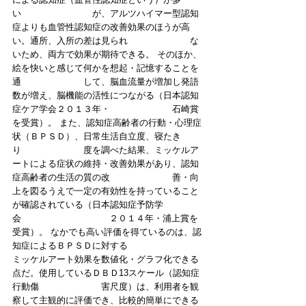
い　　　　　　　　が、アルツハイマー型認知
症よりも血管性認知症の改善効果のほうが高
い。通所、入所の差は見られ　　　　　　　な
いため、両方で効果が期待できる。 そのほか、
絵を快いと感じて何かを想起・記憶することを
通　　　　　　　して、脳血流量が増加し発語
数が増え、脳機能の活性につながる（日本認知
症ケア学会２０１３年・　　　　　　　石崎賞
を受賞）。 また、認知症高齢者の行動・心理症
状（ＢＰＳＤ）、日常生活自立度、寝たき
り　　　　　　　度を調べた結果、ミッケルア
ートによる症状の維持・改善効果があり、認知
症高齢者の生活の質の改　　　　　　　善・向
上を図るうえで一定の有効性を持っていること
が確認されている（日本認知症予防学
会　　　　　　　　　   ２０１４年・浦上賞を
受賞）。 なかでも高い評価を得ているのは、認
知症によるＢＰＳＤに対する　　　　　　　　
ミッケルアート効果を数値化・グラフ化できる
点だ。使用しているＤＢＤ13スケール（認知症
行動傷　　　　　　　害尺度）は、利用者を観
察して主観的に評価でき、比較的簡単にできる