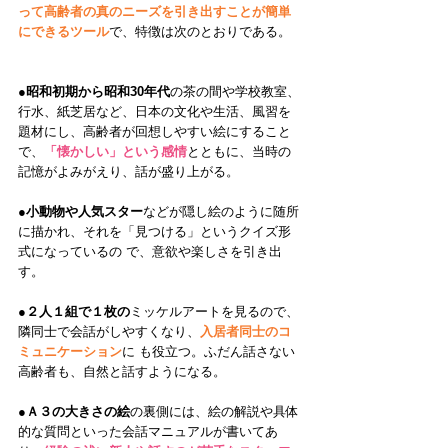
って高齢者の真のニーズを引き出すことが簡単
にできるツール
で、特徴は次のとおりである。
●
昭和初期から昭和30年代
の茶の間や学校教室、
行水、紙芝居など、日本の文化や生活、風習を
題材にし、高齢者が回想しやすい絵にすること
で、
「懐かしい」という感情
とともに、当時の
記憶がよみがえり、話が盛り上がる。 
●
小動物や人気スター
などが隠し絵のように随所
に描かれ、それを「見つける」というクイズ形
式になっているの で、意欲や楽しさを引き出
す。 
●
２人１組で１枚の
ミッケルアートを見るので、
隣同士で会話がしやすくなり、
入居者同士のコ
ミュニケーション
に も役立つ。ふだん話さない
高齢者も、自然と話すようになる。
●
Ａ３の大きさの絵
の裏側には、絵の解説や具体
的な質問といった会話マニュアルが書いてあ