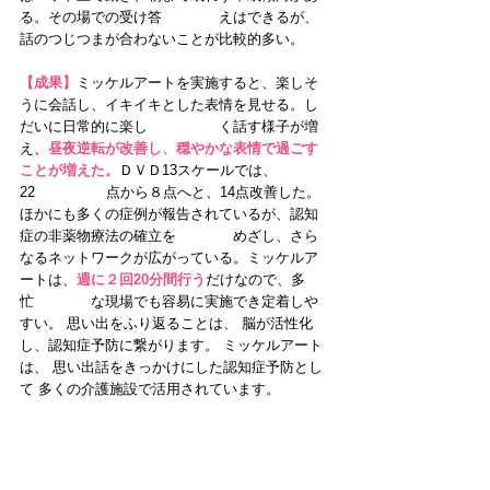
る。その場での受け答　　　　えはできるが、
話のつじつまが合わないことが比較的多い。 
【成果】
ミッケルアートを実施すると、楽しそ
うに会話し、イキイキとした表情を見せる。し
だいに日常的に楽し　　　　　く話す様子が増
え、
昼夜逆転が改善し、穏やかな表情で過ごす
ことが増えた。
ＤＶＤ13スケールでは、
22　　　　　点から８点へと、14点改善した。 
ほかにも多くの症例が報告されているが、認知
症の非薬物療法の確立を　　　　めざし、さら
なるネットワークが広がっている。ミッケルア
ートは、
週に２回20分間行う
だけなので、多
忙　　　　な現場でも容易に実施でき定着しや
すい。 思い出をふり返ることは、 脳が活性化
し、認知症予防に繋がります。 ミッケルアート
は、 思い出話をきっかけにした認知症予防とし
て 多くの介護施設で活用されています。