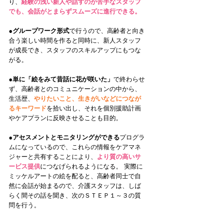
り、
経験の浅い新人や話すのが苦手なスタッフ
でも、会話がとまらずスムーズに進行できる。
●
グループワーク形式
で行うので、高齢者と向き
合う楽しい時間を作ると同時に、新人スタッフ
が成長でき、スタッフのスキルアップにもつな
がる。 
●
単に「絵をみて昔話に花が咲いた」
で終わらせ
ず、高齢者とのコミュニケーションの中から、
生活歴、
やりたいこと、生きがいなどにつなが
るキーワード
を拾い出し、それを個別援助計画
やケアプランに反映させることも目的。
●
アセスメントとモニタリングができる
プログラ
ムになっているので、これらの情報をケアマネ
ジャーと共有することにより、
より質の高いサ
ービス提供
につなげられるようになる。 実際に
ミッケルアートの絵を配ると、高齢者同士で自
然に会話が始まるので、介護スタッフは、しば
らく間その話を聞き、次のＳＴＥＰ１～３の質
問を行う。