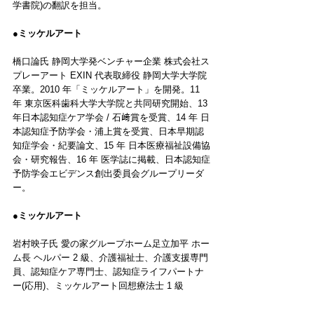
学書院)の翻訳を担当。
●ミッケルアート 
橋口論氏 静岡大学発ベンチャー企業 株式会社ス
プレーアート EXIN 代表取締役 静岡大学大学院
卒業。2010 年「ミッケルアート」を開発。11 
年 東京医科歯科大学大学院と共同研究開始、13 
年日本認知症ケア学会 / 石﨑賞を受賞、14 年 日
本認知症予防学会・浦上賞を受賞、日本早期認
知症学会・紀要論文、15 年 日本医療福祉設備協
会・研究報告、16 年 医学誌に掲載、日本認知症
予防学会エビデンス創出委員会グループリーダ
ー。 
●ミッケルアート 
岩村映子氏 愛の家グループホーム足立加平 ホー
ム長 ヘルパー 2 級、介護福祉士、介護支援専門 
員、認知症ケア専門士、認知症ライフパートナ
ー(応用)、ミッケルアート回想療法士 1 級 