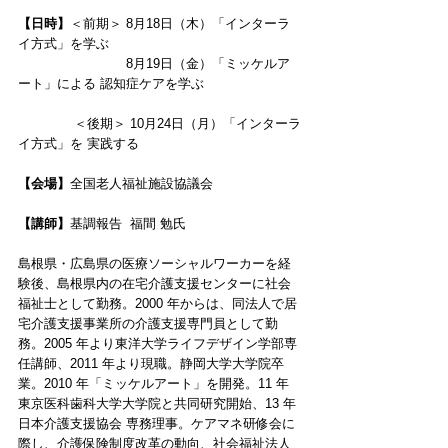
【日時】
＜前期＞ 8月18日（木）「インターラ
イ方式」を学ぶ
　　　　　　　　 8月19日（金）「ミッケルア
ート」による 認知症ケアを学ぶ 
              ＜後期＞ 10月24日（月）「インターラ
イ方式」を 実践する 
【会場】
全国老人福祉施設協議会 
【講師】
基調報告  福間 勉氏
島根県・広島県の医療ソーシャルワーカーを経
験後、島根県内の在宅介護支援センターに社会
福祉士として勤務。2000 年からは、同法人で居
宅介護支援事業所の介護支援専門員として勤
務。2005 年より東洋大学ライフデザイン学部専
任講師、2011 年より現職。静岡大学大学院卒
業。2010 年「ミッケルアート」を開発。11 年 
東京医科歯科大学大学院と共同研究開始、13 年
日本介護支援協会 専務理事。ケアマネ研修会に
際し、介護保険制度改革の動向、社会福祉法人