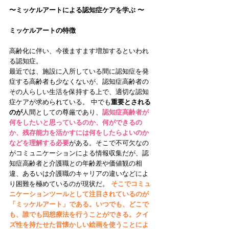
〜ミッケルアートによる認知症ケアを学ぶ 〜
ミッケルアートの特徴
高齢化に伴い、今後ますます増加するといわれ
る認知症。
最近では、施設に入所している間に認知症を発
症する高齢者も少なくないが、認知症高齢者の
その人らしい生活を保持する上で、適切な認知
症ケアが求められている。 中でも
重要とされる
のが
人間としての尊厳であり、
認知症高齢者が
何をしたいと思っているのか、何ができるの
か、残存能力を活かすには何をしたらよいのか
などを理解する必要
がある。そこで不可欠なの
がコミュニケーションによる情報収集だが、認
知症高齢者と介護職との年齢差や価値観の相
違、あるいは介護職のキャリアの違いなどによ
り困難を極めているのが現状だ。 
そこでコミュ
ニケーションツールとして注目されているのが
「ミッケルアート」である。いつでも、どこで
も、誰でも回想療法を行うことができる。クイ
ズ性を持たせた昔懐かしい絵画を使うことによ