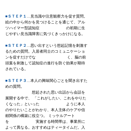
■
ＳＴＥＰ１
…見当識や注意観察力を促す質問。
絵の中から何かを見つけることを通じて、アル
ツハイマー型認知症　　　　　　　の初期に生
じやすい見当識障害に気づくきっかけになる。
■
ＳＴＥＰ２
…思い出すという想起記憶を刺激す
るための質問。入居者同士のコミュニケーショ
ンを促すだけでな　　　　　　　    く、脳の前
頭葉を刺激して認知症の進行を防ぐ効果が期待
されている。
■
ＳＴＥＰ３
…本人の興味関心ごとを聞き出すた
めの質問。
　　　　　　　想起された思い出話から会話を
展開する中で、 「これがしたい、これをやりた
くなった」といった　　　　　　　ように本人
のやりたいことがわかり、本人主体のケアや信
頼関係の構築に役立つ。 ミッケルアート
を　　　　　　　実施する時間帯は、事業所に
よって異なる。おすすめはティータイムだ。入