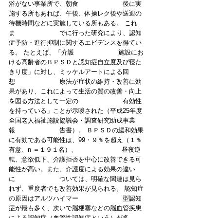
浴がない事業所で、朝食　　　　　　　後に実
施する所もあれば、午後、体操レク後や送迎の
待機時間などに実施している所もある。 これ
ま　　　　　　　でに行った研究により、認知
症予防・進行抑制に関するエビデンスを得てい
る。 たとえば、「介護　　　　　　　施設にお
ける高齢者のＢＰＳＤと認知症自立度及び寝た
きり度」に対し、ミッケルアートによる回
想　　　　　　　療法が症状の維持・改善に効
果があり、これによって生活の質の改善・向上
を図る方法として一定の　　　　　　　有効性
を持っている」ことが示唆された（平成25年度
全国老人福祉施設協議会・調査研究助成事業
報　　　　　　　告書）。 ＢＰＳＤの緩和効果
に有効である可能性は、99・９％を超え（１％
有意、n ＝１９１名）、　　　　　　　昼夜逆
転、意欲低下、介護拒否を中心に改善できる可
能性が高い。また、介護度による効果の違い
に　　　　　　　ついては、明確な関連は見ら
れず、重度者でも改善効果が見られる。 認知症
の原因はアルツハイマー　　　　　　　型認知
症が最も多く、次いで脳梗塞などの脳血管疾患
による認知症（血管性認知症という）が多