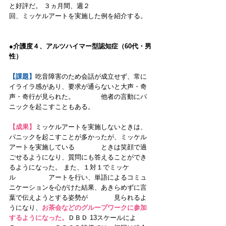
と好評だ。 ３ヵ月間、週２　　　　　　　　
回、ミッケルアートを実施した例を紹介する。 
●介護度４、アルツハイマー型認知症（60代・男
性） 
【課題】
吃音障害のため会話が成立せず、常に
イライラ感があり、要求が通らないと大声・奇
声・奇行が見られた。　　　　他者の言動にパ
ニックを起こすこともある。 
【成果】
ミッケルアートを実施しないときは、
パニックを起こすことが多かったが、ミッケル
アートを実施している　　　　ときは笑顔で過
ごせるようになり、質問にも答えることができ
るようになった。 また、１対１でミッケ
ル　　　　　アートを行い、単語によるコミュ
ニケーションを心がけた結果、あきらめずに言
葉で伝えようとする姿勢が　　　　見られるよ
うになり、
お茶会などのグループワークに参加
するようになった。
ＤＢＤ 13スケールによ