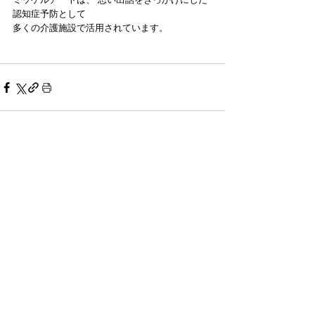
認知症予防として
多くの介護施設で活用されています。
コメント
コメントを追加…
【いいね（ハート）】
ボタンを押
して応援してくれたら嬉しいで