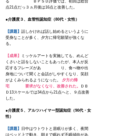
る　　　　　　ＢＰＳＤ評価では、初回は総合
点21点だっ３ヵ月後は16点と改善した。
●介護度３、血管性認知症（80代・女性） 
【課題】
話しかければ話し始めるというように
受身なことが多く、夕方に帰宅願望が強くな
る。
【成果】
ミッケルアートを実施しても、めんど
くさいと話をしないこともあったが、本人が反
応するフレーズがあ　　　　　り、食べ物や出
身地について聞くと会話がしやすくなり、笑顔
がよくみられるようになった。 
夕方の帰
宅　　　　要求がなくなり、改善された。
ＤＢ
Ｄ13スケールでは34点から21点へと、９点改善
した。
●介護度５、アルツハイマー型認知症（90代・女
性） 
【課題】
日中はウトウトと居眠りが多く、夜間
はベッド上で動き、朝まで眠れず不眠傾向があ