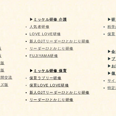
▶︎
ミッケル研修 介護
▶︎
研
人気者研修
科学
LOVE LOVE研修
​保育
新人OJT​リーダーひとかじり研修
版
リーダーひとかじり研修
▶︎
会
版
FUJIYAMA研修
▶︎
ブ
像版
▶︎
お
画版
▶︎
ミッケル研修 保育
▶︎
個
代間交流
保育ラブリー研修
サイ
ッズ版
保育LOVE LOVE研修
特定
新人OJT​リーダーひとかじり研修
リーダーひとかじり研修