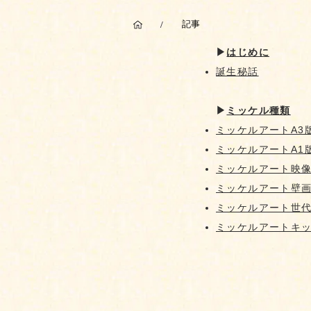
記事
/
▶︎
はじめに
誕生
秘話
▶︎
ミッケル種類
ミッケルアートA3
ミッケルアートA1
ミッケルアート映
ミッケルアート壁
​ミッケルアート世
ミッケルアートキ