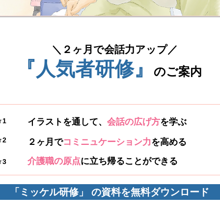
​＼２ヶ月で会話力アップ／
『人気者研修』
のご案内
1
イラストを通して、
会話の広げ方
を学ぶ
T
2
２ヶ月で
コミニュケーション力
を高める
T
介護職の原点
に立ち帰ることができる
3
T
「ミッケル研修」 の資料を無料ダウンロード