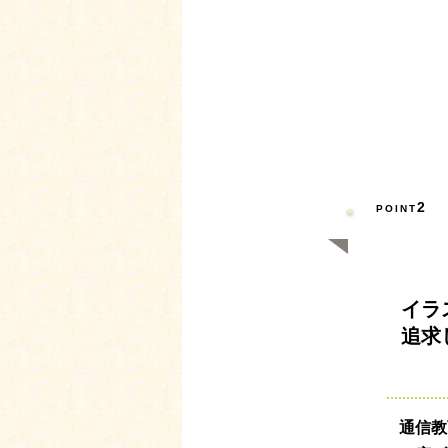
2
POINT
イラ
追求
通信教