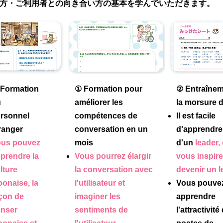
方・ご利用者との向き合い方の基本を学んでいただきます。
Formation
① Formation pour
② Entraînem
u
améliorer les
la morsure 
rsonnel
compétences de
Il est facile
ranger
conversation en un
d'apprendre 
us pouvez
mois
d'un
leader,
prendre la
Vous pourrez élargir
vous inspire
lture
la conversation avec
devenir un l
ponaise, la
l'utilisateur et
Vous pouve
çon de
imaginer les
apprendre
nser
sentiments de
l'attractivité