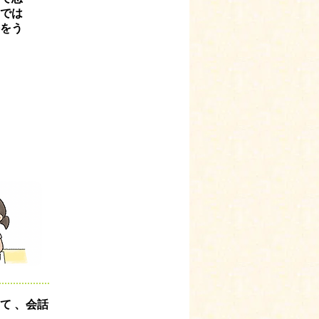
では
をう
）
て 、会話