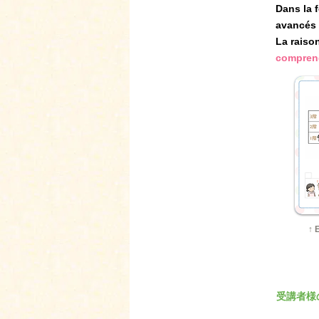
Dans la 
avancés 
La raiso
comprend
↑ 
受講者様