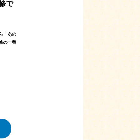
修で
ら「あの
修の⼀番
』