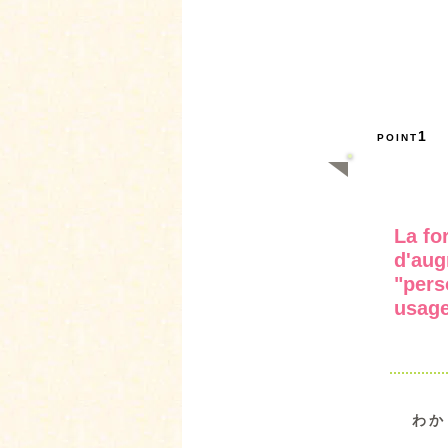
1
POINT
La fo
d'aug
"pers
usage
わか