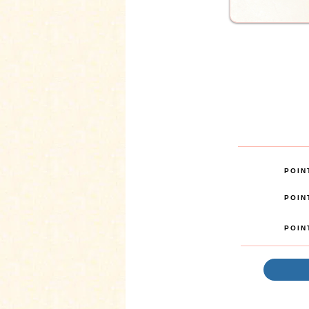
POIN
POIN
POIN