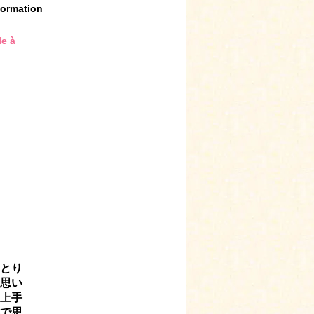
formation
le à
とり
思い
上手
で思