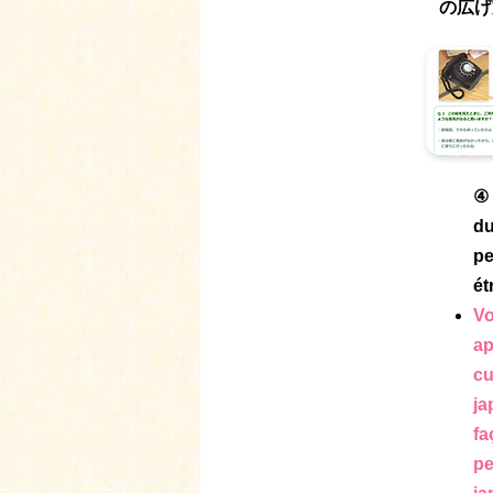
の広げ
④ 
d
pe
ét
Vo
ap
cu
ja
fa
pe