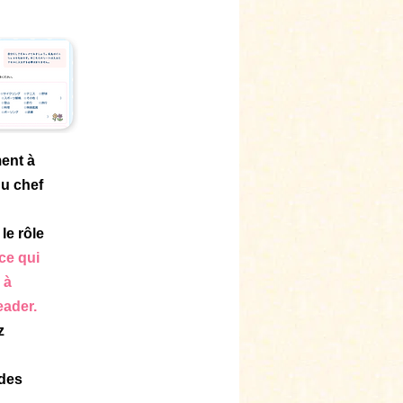
ent à
du chef
le rôle
 ce qui
 à
eader.
z
 des