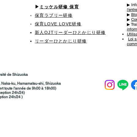
▶ ︎In
▶︎
ミッケル研修 保育
l'entr
▶︎
Bl
保育ラブリー研修
▶︎
Co
保育LOVE LOVE研修
▶ ︎Tr
infor
新人OJT​リーダーひとかじり研修
Utilis
​
Loi s
リーダーひとかじり研修
comme
rsité de Shizuoka
, Naka-ku, Hamamatsu-shi, Shizuoka
rt toute l'année de 9h00 à 18h00)
ception 24h/24)
ption 24h/24
)
静岡県浜松市中区広沢2丁目38-7
(9時〜18時 年中無休）
3705​ (24時間受付）
in.com
(24時間受付）