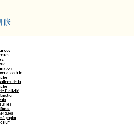
研修
siness
naires
ais
​
rtie
mation
roduction à la
rche
sations de la
rche
de l'activité
 fonction
rale
sur les
tômes
hériques
mé papier
osium