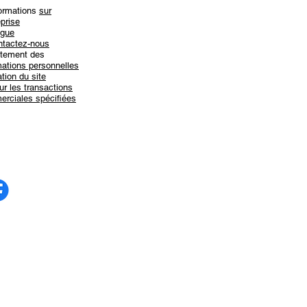
formations
sur
eprise
ogue
ntactez-nous
aitement des
mations personnelles
ation du site
ur les transactions
rciales spécifiées