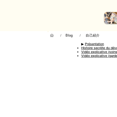
自己紹介
/
Blog
/
▶︎
Présentation
Histoire secrète du dé
Vidéo explicative (soins
Vidéo explicative (garde