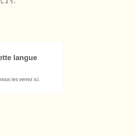
しょう。
ette langue
ous les verrez ici.