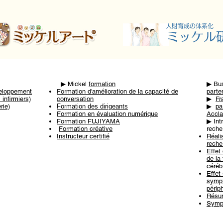
​人財育成の体系化
​ミッケル
▶ ︎Mickel
formation
▶ ︎Bu
veloppement
Formation d'amélioration de la capacité de
parte
 infirmiers)
conversation
▶ ︎
Fr
rie)
Formation des dirigeants
▶ ︎
pa
Formation en évaluation numérique
Accla
Formation FUJIYAMA
▶ ︎Int
​
Formation créative
reche
Instructeur certifié
Réali
reche
Effet 
de la
céréb
Effet 
symp
périp
Résu
Symp