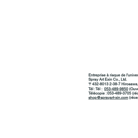
Entreprise à risque de l'unive
Spray Art Exin Co., Ltd.
〒432-8013
​​
2-38-7 Hirosawa
Tél : Tél :
053-489-9850
(Ouve
Télécopie : 053-489-3705
​
(ré
shop@sprayart-xin.com
(réce
〒432-8013 ​​
Tel:
053-489-9850
Fax: 053-489-
shop@sprayart-x