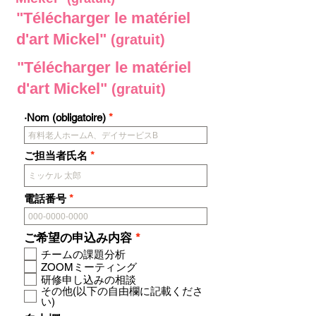
"Télécharger le matériel
d'art Mickel"
(gratuit)
"Télécharger le matériel
d'art Mickel"
(gratuit)
·Nom (obligatoire)
ご担当者氏名
電話番号
O
ご希望の申込み内容
*
b
チームの課題分析
l
ZOOMミーティング
i
研修申し込みの相談
g
その他(以下の自由欄に記載くださ
a
い)
t