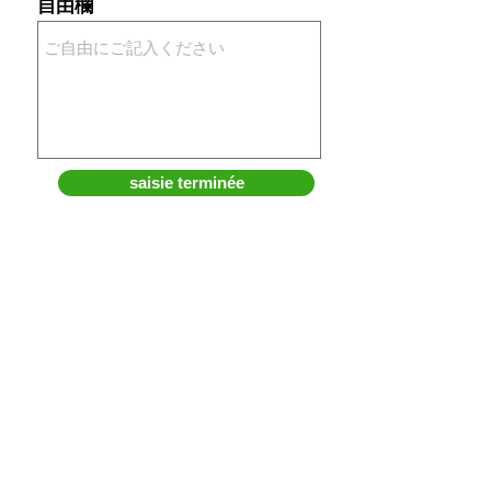
自由欄
o
i
r
e
saisie terminée
"Télécharger le matériel d'art
Mickel"
(gratuit)
Tel:
053-489-9850
(9時~17時 平日）
shop@sprayart-xin.com
(24時間受付）