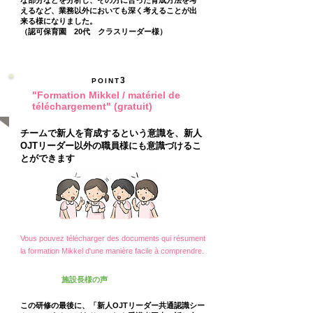
な部分などを分析し、その方に合った育成方法を考
えるなど、業務以外においても深く考えることが出
来る様になりました。
（認可保育園 20代 クラスリーダー様）
3
POINT
"Formation Mikkel / matériel de
téléchargement" (gratuit)
チームで新人を育成するという意識を、新人
OJTリーダー以外の職員様にも意識づけるこ
とができます
Vous pouvez télécharger des documents qui résument
la formation Mikkel d'une manière facile à comprendre.
施設長様の声
この研修の最後に、「新人OJTリーダー共通認識シー