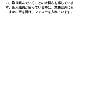
い、取り組んでいくことの大切さを感じていま
す。新人職員が困っている時は、業務以外にも
こまめに声を掛け、フォローを入れています。
また、一生懸命な姿を見ていると伝えることも
人財育成において重要な声がけなのだと気づき
ました。
受講者同士で新人育成チームを
作りました
認定こども園 30代 フリー保育士
様
この研修を通して、新人職員だけでなく、他職
員とも連携し、コミュニケーションをとること