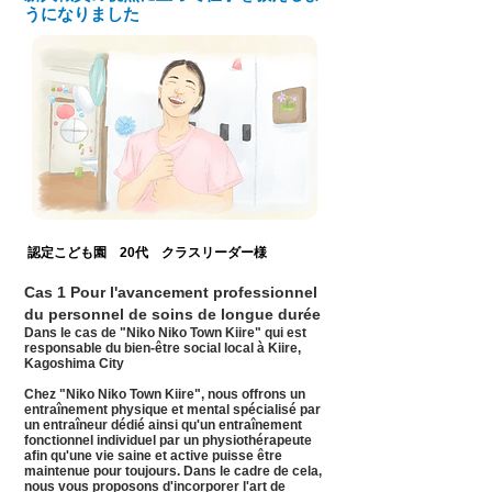
うになりました
認定こども園 20代 クラスリーダー
様
Cas 1 Pour l'avancement professionnel
du personnel de soins de longue durée
Dans le cas de "Niko Niko Town Kiire" qui est
responsable du bien-être social local à Kiire,
Kagoshima City
Chez "Niko Niko Town Kiire",
nous offrons un
entraînement physique et mental spécialisé par
un entraîneur dédié ainsi qu'un entraînement
fonctionnel individuel par un physiothérapeute
afin qu'une vie saine et active puisse être
maintenue pour toujours. Dans le cadre de cela,
nous vous proposons d'incorporer l'art de