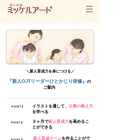
​＼新人育成力を身につける／
『新人OJTリーダーひとかじり研修』
の
ご案内
イラストを通して、
仕事の教え方
1
POINT
を学べる
３ヶ月で
新人育成力
を高めるこ
2
POINT
とができる
新人育成チーム
を作ることがで
3
POINT