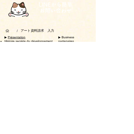
LINEから簡単
お問い合わせ
アート資料請求 入力
/
▶︎
Présentation
▶ ︎Business
Histoire secrète du développement
partenaires
Vidéo explicative (soins infirmiers)
▶ ︎
Frais
​
Vidéo explicative (garderie)
▶ ︎
partie Acclamation
▶ ︎Introduction à la
recherche
Réalisations de la
recherche
Effet de l'activité de la
fonction cérébrale
Effet sur les
symptômes
périphériques
Résumé papier
Symposium
▶ ︎Mickel
formation
▶ ︎Informations
sur
Formation d'amélioration de la
l'entreprise
capacité de conversation
▶︎
Blogue
Formation des dirigeants
▶︎
Contactez-nous
Formation en évaluation numérique
▶ ︎Traitement des
Formation FUJIYAMA
informations personnelles
Formation créative
​
Utilisation du site
Instructeur certifié
Loi sur les transactions
​
commerciales spécifiées