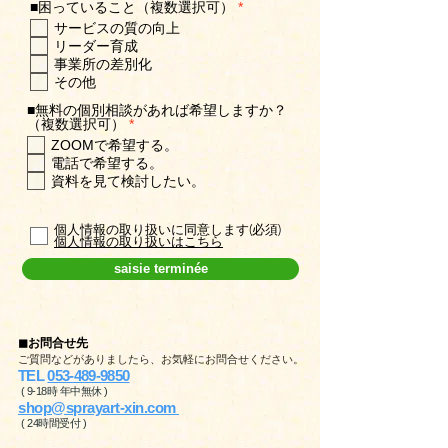
a
O
■困っていること（複数選択可）
*
t
b
サービスの質の向上
o
l
i
リーダー育成
i
r
g
事業所の差別化
e
a
その他
t
o
■無料の個別相談があれば希望しますか？
i
O
（複数選択可）
*
r
b
ZOOMで希望する。
e
l
電話で希望する。
i
g
資料を見て検討したい。
a
t
o
個人情報の取り扱いに同意します(必須)
i
個人情報の取り扱いはこちら
r
e
saisie terminée
◼︎お問合せ先
ご質問などがありましたら、お気軽にお問合せください。
TEL
053-489-9850
( 9-18時 年中無休 )
shop@sprayart-xin.com
( 24時間受付 )