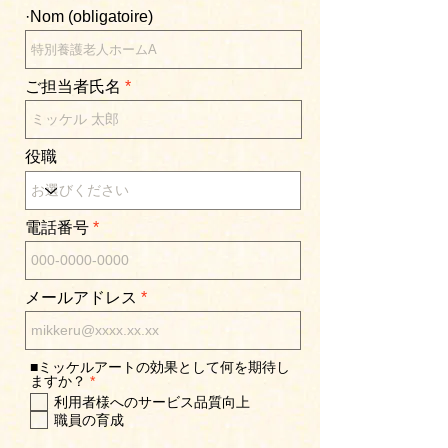
·Nom (obligatoire)
ご担当者氏名
役職
電話番号
メールアドレス
■ミッケルアートの効果として何を期待し
O
ますか？
*
b
利用者様へのサービス品質向上
l
職員の育成
i
g