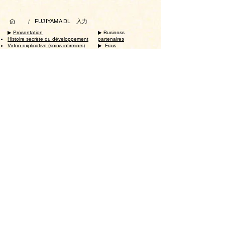
FUJIYAMA DL 入力
/
▶︎
Présentation
▶ ︎Business
Histoire secrète du développement
partenaires
Vidéo explicative (soins infirmiers)
▶ ︎
Frais
​
Vidéo explicative (garderie)
▶ ︎
partie Acclamation
▶ ︎Introduction à la
recherche
Réalisations de la
recherche
Effet de l'activité de la
fonction cérébrale
Effet sur les
symptômes
périphériques
Résumé papier
Symposium
▶ ︎Mickel
formation
▶ ︎Informations
sur
Formation d'amélioration de la
l'entreprise
capacité de conversation
▶︎
Blogue
Formation des dirigeants
▶︎
Contactez-nous
Formation en évaluation numérique
▶ ︎Traitement des
Formation FUJIYAMA
informations personnelles
Formation créative
​
Utilisation du site
Instructeur certifié
Loi sur les transactions
​
commerciales spécifiées
▶︎
ミッケル研修 保育