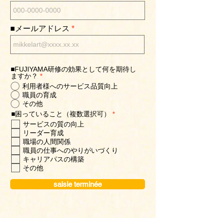
■メールアドレス
■FUJIYAMA研修の効果として何を期待し
ますか？
*
利用者様へのサービス品質向上
職員の育成
その他
O
■困っていること（複数選択可）
*
b
サービスの質の向上
l
リーダー育成
i
g
職場の人間関係
a
職員の仕事へのやりがいづくり
t
キャリアパスの構築
o
その他
i
r
e
saisie terminée