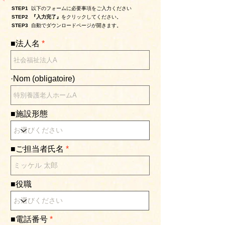
STEP1
以下のフォームに必要事項を
ご入力ください
STEP2 『入力完了』
をクリックしてください。
STEP3
自動でダウンロードページが開きます。
■法人名
·Nom (obligatoire)
■施設形態
■ご担当者氏名
■役職
■電話番号