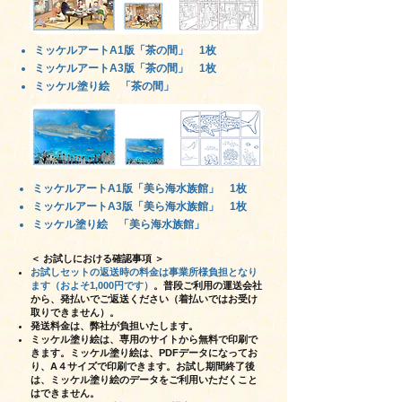
ミッケルアートA1版「茶の間」 1枚
ミッケルアートA3版「茶の間」 1枚
ミッケル塗り絵 「茶の間」
ミッケルアートA1版「美ら海水族館」 1枚
ミッケルアートA3版「美ら海水族館」 1枚
ミッケル塗り絵 「美ら海水族館」
＜ お試しにおける確認事項 ＞
お試しセット
の返送時の料金は事業所様負担となり
ます（およそ1,000円です）
。普段ご利用の運送会社
から、発払いでご返送ください（着払いではお受け
取りできません）。
​発送料金は、弊社が負担いたします。
ミッケル塗り絵は、専用のサイトから無料で印刷で
きます。ミッケル塗り絵は、PDFデータになってお
り、
A４サイズで印刷できます。お試し期間終了後
は、ミッケル塗り絵のデータをご利用いただくこと
はできません。