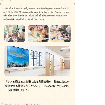
Trên bề mặt của đĩa giấy Mickel Art có những bức tranh mà bất cứ
ai ở độ tuổi 70, 90 cũng có thể cảm thấy luyến tiếc. Có sách hướng
dẫn đàm thoại ở mặt sau để có thể dễ dàng sử dụng ngay cả với
những nhân viên không giỏi về đàm thoại.
「ケアを受けるお立場である利用者様が、社会になにか
発信できる機会
を作りたい…！」
そんな想いからこのツ
ールを考案しました。