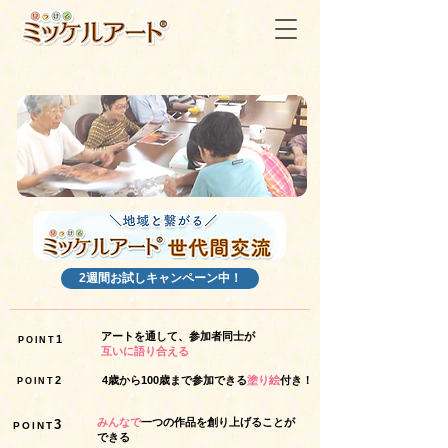
2週間お試しキャンペーン中！
アートを通して、参加者同士が
1
POINT
互いに語り合える
2
4歳から100歳まで参加できる
塗り絵
付き！
POINT
みんなで
一つの作品を創り上げることが
3
POINT
できる