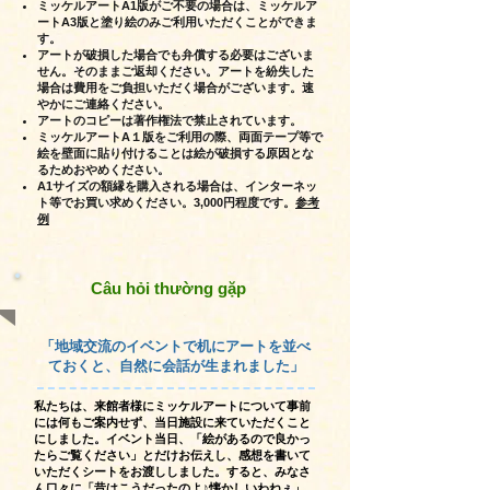
ミッケルアートA1版がご不要の場合は、ミッケルア
ートA3版と塗り絵のみご利用いただくことができま
す。
アートが破損した場合でも弁償する必要はございま
せん。そのままご返却ください。アートを紛失した
場合は費用をご負担いただく場合がございます。速
やかにご連絡ください。
アートのコピーは著作権法で禁止されています。
ミッケルアートA１版をご利用の際、両面テープ等で
絵を壁面に貼り付けることは絵が破損する原因とな
るためおやめください。
A1サイズの額縁を購入される場合は、インターネッ
ト等でお買い求めください。3,000円程度です。
参考
例
Câu hỏi thường gặp
「地域交流のイベントで机にアートを並べ
ておくと、自然に会話が生まれました」
私たちは、来館者様にミッケルアートについて事前
には何もご案内せず、当日施設に来ていただくこと
にしました。イベント当日、「絵があるので良かっ
たらご覧ください」とだけお伝えし、感想を書いて
いただくシートをお渡ししました。すると、みなさ
ん口々に「昔はこうだったのよ♪懐かしいわねぇ」