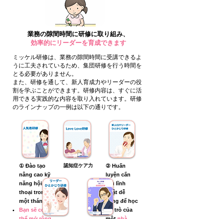
業務の隙間時間に研修に取り組み、
効率的にリーダーを育成できます
ミッケル研修は、業務の隙間時間に受講できるよ
うに工夫されているため、集団研修を行う時間を
とる必要がありません。
また、研修を通して、新人育成力やリーダーの役
割を学ぶことができます。研修内容は、すぐに活
用できる実践的な内容を取り入れています。研修
のラインナップの一例は以下の通りです。
① Đào tạo
認知症ケア力
② Huấn
nâng cao kỹ
luyện cắn
năng hội
thủ lĩnh
thoại trong
Thật dễ
một tháng
dàng để học
Bạn sẽ có
vai trò của
thể mở rộng
một
nhà