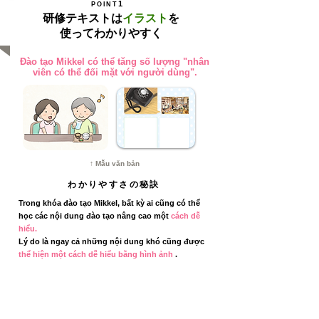
1
POINT
研修テキストは
イラスト
を
使ってわかりやすく
Đào tạo Mikkel có thể tăng số lượng "nhân
viên có thể đối mặt với người dùng".
↑ Mẫu văn bản
わかりやすさの秘訣
Trong khóa đào tạo Mikkel, bất kỳ ai cũng có thể
học các nội dung đào tạo nâng cao một
cách dễ
hiểu.
Lý do là ngay cả những nội dung khó cũng được
thể hiện một cách dễ hiểu bằng hình ảnh
.