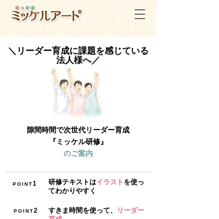
＼リーダー育成に課題を感じている
法人様へ／
隙間時間で次世代リーダー育成
『ミッケル研修』
のご案内
研修テキストは
イラスト
を使っ
1
POINT
てわかりやすく
すきま時間
を使って、
リーダー
2
POINT