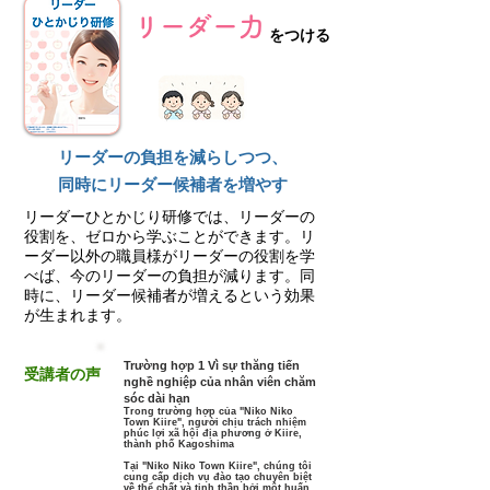
リーダー力
をつける
リーダーの負担を減らしつつ、
同時にリーダー候補者を増やす
リーダーひとかじり研修では、リーダーの
役割を、ゼロから学ぶことができます。リ
ーダー以外の職員様がリーダーの役割を学
べば、今のリーダーの負担が減ります。同
時に、リーダー候補者が増えるという効果
が生まれます。
Trường hợp 1 Vì sự thăng tiến
受講者の声
nghề nghiệp của nhân viên chăm
sóc dài hạn
Trong trường hợp của "Niko Niko
Town Kiire", người chịu trách nhiệm
phúc lợi xã hội địa phương ở Kiire,
thành phố Kagoshima
Tại "Niko Niko Town Kiire",
chúng tôi
cung cấp dịch vụ đào tạo chuyên biệt
về thể chất và tinh thần bởi một huấn