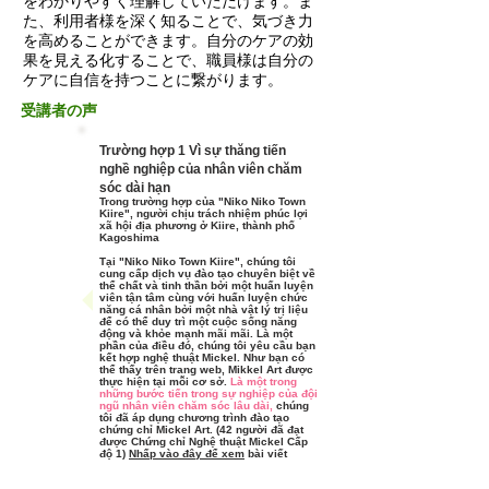
をわかりやすく理解していただけます。ま
た、利⽤者様を深く知ることで、気づき⼒
を⾼めることができます。自分のケアの効
果を見える化することで、職員様は自分の
ケアに自信を持つことに繋がります。
受講者の声
Trường hợp 1 Vì sự thăng tiến
nghề nghiệp của nhân viên chăm
sóc dài hạn
Trong trường hợp của "Niko Niko Town
Kiire", người chịu trách nhiệm phúc lợi
xã hội địa phương ở Kiire, thành phố
Kagoshima
Tại "Niko Niko Town Kiire",
chúng tôi
cung cấp dịch vụ đào tạo chuyên biệt về
thể chất và tinh thần bởi một huấn luyện
viên tận tâm cùng với huấn luyện chức
năng cá nhân bởi một nhà vật lý trị liệu
để có thể duy trì một cuộc sống năng
động và khỏe mạnh mãi mãi. Là một
phần của điều đó, chúng tôi yêu cầu bạn
kết hợp nghệ thuật Mickel.
Như bạn có
thể thấy trên trang web, Mikkel Art được
thực hiện tại mỗi cơ sở.
Là một trong
những bước tiến trong sự nghiệp của đội
ngũ nhân viên chăm sóc lâu dài,
chúng
tôi đã áp dụng chương trình đào tạo
chứng chỉ Mickel Art. (42 người đã đạt
được Chứng chỉ Nghệ thuật Mickel Cấp
độ 1)
Nhấp vào đây để xem
bài viết