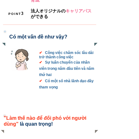
育成
法人オリジナルの
キャリアパス
3
POINT
ができる
Có một vấn đề như vậy?
✔︎
Công việc chăm sóc lâu dài
trở thành công việc
✔︎
Sự luân chuyển của nhân
viên trong năm đầu tiên và năm
thứ hai
✔︎
Có một số nhà lãnh đạo đầy
tham vọng
"Làm thế nào để đối phó với người
dùng"
là quan trọng!