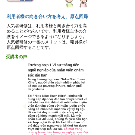
利用者様の向き合い方を考え、原点回帰
人気者研修は、利用者様と向き合う力を高
めることがねらいです。利用者様主体の介
護をイメージできるようになりましょう。
人気者研修の⼀番のメリットは、職員様が
原点回帰することです。
受講者の声
Trường hợp 1 Vì sự thăng tiến
nghề nghiệp của nhân viên chăm
sóc dài hạn
Trong trường hợp của "Niko Niko Town
Kiire", người chịu trách nhiệm phúc lợi
xã hội địa phương ở Kiire, thành phố
Kagoshima
Tại "Niko Niko Town Kiire",
chúng tôi
cung cấp dịch vụ đào tạo chuyên biệt về
thể chất và tinh thần bởi một huấn luyện
viên tận tâm cùng với huấn luyện chức
năng cá nhân bởi một nhà vật lý trị liệu
để có thể duy trì một cuộc sống năng
động và khỏe mạnh mãi mãi. Là một
phần của điều đó, chúng tôi yêu cầu bạn
kết hợp nghệ thuật Mickel.
Như bạn có
thể thấy trên trang web, Mikkel Art được
thực hiện tại mỗi cơ sở.
Là một trong
những bước tiến trong sự nghiệp của đội