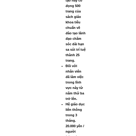
tạo này cô
đọng 500
trang của
sách giáo
khoa tiêu
chuẩn về
đào tạo lãnh
đạo chăm
sóc dài hạn
sa sút trí tuệ
thành 25
trang.
Đối với
nhân viên
đã làm việc
trong lĩnh
vực này từ
năm thứ ba
trở lên.
Hệ giáo dục
liên thông
trong 3
tháng.
20.000 yên /
người