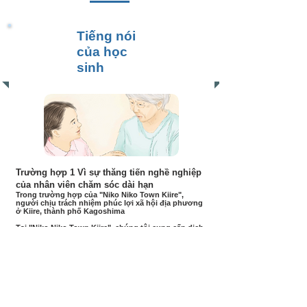
Tiếng nói
của học
sinh
Trường hợp 1 Vì sự thăng tiến nghề nghiệp
của nhân viên chăm sóc dài hạn
Trong trường hợp của "Niko Niko Town Kiire",
người chịu trách nhiệm phúc lợi xã hội địa phương
ở Kiire, thành phố Kagoshima
Tại "Niko Niko Town Kiire",
chúng tôi cung cấp dịch
vụ đào tạo chuyên biệt về thể chất và tinh thần bởi
một huấn luyện viên tận tâm cùng với huấn luyện
chức năng cá nhân bởi một nhà vật lý trị liệu để có
thể duy trì một cuộc sống năng động và khỏe mạnh
mãi mãi. Là một phần của điều đó, chúng tôi yêu cầu
bạn kết hợp nghệ thuật Mickel.
Như bạn có thể thấy
trên trang web, Mikkel Art được thực hiện tại mỗi cơ
sở.
Là một trong những bước tiến trong sự nghiệp
của đội ngũ nhân viên chăm sóc lâu dài,
chúng tôi