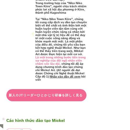
Trong trường hợp của "Niko Niko
Town Kiire", người chịu trách nhiệm
phúc lợi xã hội địa phương ở Kiire,
thành phố Kagoshima
Tại "Niko Niko Town Kiire",
chúng
tôi cung cấp dịch vụ đào tạo chuyên
biệt về thể chất và tinh thần bởi một
huấn luyện viên tận tâm cùng với
huấn luyện chức năng cá nhân bởi
một nhà vật lý trị liệu để có thể duy
trì một cuộc sống năng động và
khỏe mạnh mãi mãi. Là một phần
của điều đó, chúng tôi yêu cầu bạn
kết hợp nghệ thuật Mickel.
Như bạn
có thể thấy trên trang web, Mikkel
Art được thực hiện tại mỗi cơ sở.
Là một trong những bước tiến trong
sự nghiệp của đội ngũ nhân viên
chăm sóc lâu dài,
chúng tôi đã áp
dụng chương trình đào tạo chứng
chỉ Mickel Art. (42 người đã đạt
được Chứng chỉ Nghệ thuật Mickel
Cấp độ 1)
Nhấp vào đây để xem
bài
viết
新人OJTリーダーひとかじり研修を詳しく見る
Các hình thức đào tạo Mickel