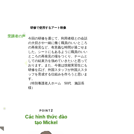
研修で使用するアート映像
受講者の声
今回の研修を通じて、利用者様との会話
の大切さや一緒に働く職員のいいところ
の再発見など、有意義な時間が過ごせま
した。シートにもあるように職員のいい
ところの再発見の場をつくり、チームと
しての結束力を強めていきたいと思って
おります。また、今後は技能実習生にも
研修を広げ、外国スタッフが外国人スタ
ッフを育成する仕組みを作ろうと思いま
す。
（特別養護老人ホーム 50代 施設長
様）
2
POINT
Các hình thức đào
tạo Mickel