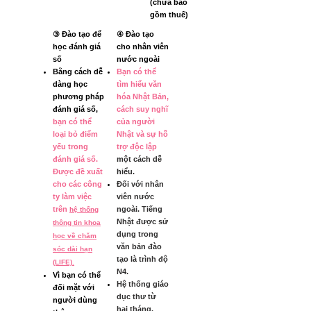
(chưa bao
gồm thuế)
③ Đào tạo để
④ Đào tạo
học đánh giá
cho nhân viên
số
nước ngoài
Bằng cách dễ
Bạn có thể
dàng học
tìm hiểu văn
phương pháp
hóa Nhật Bản,
đánh giá số,
cách suy nghĩ
bạn có thể
của người
loại bỏ điểm
Nhật và sự hỗ
yếu trong
trợ độc lập
đánh giá số.
một cách dễ
Được đề xuất
hiểu.
cho các công
Đối với nhân
ty làm việc
viên nước
trên
ngoài. Tiếng
hệ thống
Nhật được sử
thông tin khoa
dụng trong
học về chăm
văn bản đào
sóc dài hạn
tạo là trình độ
(LIFE).
N4.
Vì bạn có thể
Hệ thống giáo
đối mặt với
dục thư từ
người dùng
hai tháng.