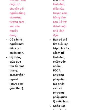
cuộc trò
lãnh đạo,
chuyện với
điều này
người dùng
truyền cảm
và tưởng
hứng cho
tượng cảm
bạn để trở
xúc của
thành một
người
nhà lãnh
dùng.
đạo.
Có sẵn từ
Bạn có thể
người mới
tìm hiểu sự
đến cựu
hấp dẫn của
chiến binh.
các vị trí
Hệ thống
lãnh đạo,
giáo dục
chăm sóc
thư từ một
nhóm,
tháng.
PDCA,
15.000 yên /
phương
người
pháp đào
(chưa bao
tạo nhân
gồm thuế)
viên và
phương
pháp quản
lý cuộc họp.
Khóa đào