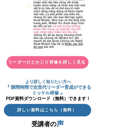
luyện viên tận tâm cùng với huấn
luyện chức năng cá nhân bởi một nhà
vật lý trị liệu để có thể duy trì một
cuộc sống năng động và khỏe mạnh
mãi mãi. Là một phần của điều đó,
chúng tôi yêu cầu bạn kết hợp nghệ
thuật Mickel.
Như bạn có thể thấy trên
trang web, Mikkel Art được thực hiện
tại mỗi cơ sở.
Là một trong những
bước tiến trong sự nghiệp của đội
ngũ nhân viên chăm sóc lâu dài,
chúng tôi đã áp dụng chương trình
đào tạo chứng chỉ Mickel Art. (42
người đã đạt được Chứng chỉ Nghệ
thuật Mickel Cấp độ 1)
Nhấp vào đây
để xem
bài viết
リーダーひとかじり研修を詳しく見る
より詳しく知りたい方へ
『 隙間時間で次世代リーダー育成ができる
ミッケル研修 』
PDF資料ダウンロード（無料）できます！
詳しい資料はこちら（無料）
声
受講者の