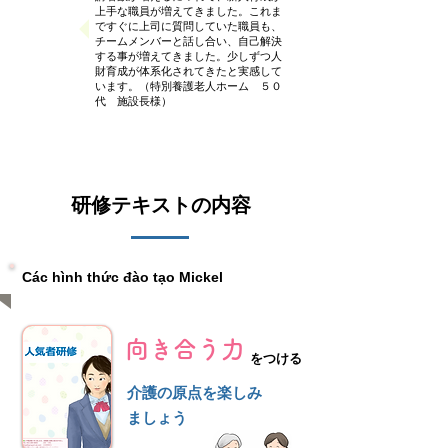
上手な職員が増えてきました。これま
ですぐに上司に質問していた職員も、
チームメンバーと話し合い、自己解決
する事が増えてきました。少しずつ人
財育成が体系化されてきたと実感して
います。（特別養護老人ホーム ５０
代 施設長様）
​研修テキストの内容
Các hình thức đào tạo Mickel
向き合う力
をつける
介護の原点を楽しみ
ましょう