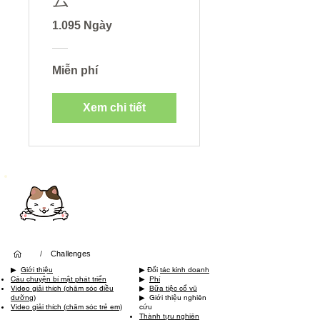
ム
1.095 Ngày
Miễn phí
Xem chi tiết
LINEから簡単
お問い合わせ
/
Challenges
▶ ︎
Giới thiệu
▶ ︎Đối
tác kinh doanh
Câu chuyện bí mật phát triển
▶ ︎
Phí
​
Video giải thích (chăm sóc điều
▶ ︎
Bữa tiệc cổ vũ
dưỡng)
▶ ︎ Giới thiệu nghiên
Video giải thích (chăm sóc trẻ em)
cứu
Thành tựu nghiên