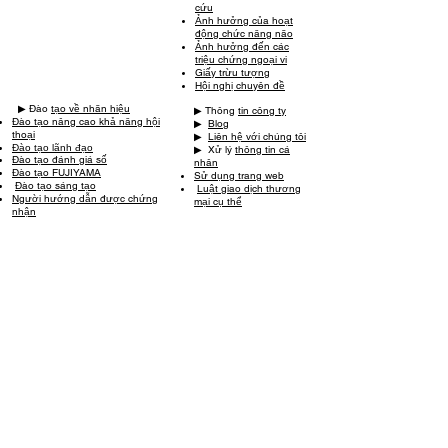
cứu
Ảnh hưởng của hoạt
động chức năng não
Ảnh hưởng đến các
triệu chứng ngoại vi
Giấy trừu tượng
Hội nghị chuyên đề
▶ ︎Đào
tạo về nhãn hiệu
▶ ︎Thông
tin công ty
Đào tạo nâng cao khả năng hội
▶ ︎
Blog
thoại
▶ ︎
Liên hệ với chúng tôi
Đào tạo lãnh đạo
▶ ︎ Xử lý
thông tin cá
Đào tạo đánh giá số
nhân
Đào tạo FUJIYAMA
Sử dụng trang web
Đào tạo sáng tạo
​
Luật giao dịch thương
​
Người hướng dẫn được chứng
mại cụ thể
nhận
▶︎
ミッケル研修 保育
保育ラブリー研修
保育LOVE LOVE研修
新人OJT​リーダーひとかじり
研修
リーダーひとかじり研修
Công ty liên doanh từ Đại học Shizuoka
Công ty TNHH Spray Art Exin