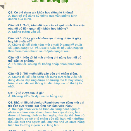
Câu hỏi thường gặp
Q1: Có thể tham gia khóa học riêng lẻ không?
A. Bạn có thể đăng ký thông qua văn phòng kinh
doanh của mình.
Câu hỏi 2: Tuổi, trình độ học vấn và quá trình làm việc
của tôi có liên quan đến khóa học không?
A. Không thành vấn đề.
Câu hỏi 3: Giấy ghi chú đào tạo chứng nhận là giấy
hay kỹ thuật số?
A. Chúng tôi sẽ đính kèm một email ở dạng kỹ thuật
số (định dạng PDF và Excel). Các tài liệu cần nộp tại
thời điểm hoàn thành sẽ ở định dạng Excel.
Câu hỏi 4. Nếu tôi bị mất chứng chỉ năng lực, tôi có
thể cấp lại không?
A. Tôi xin lỗi. Chúng tôi không chấp nhận phát hành
lại.
Câu hỏi 5. Tôi muốn biết các tiêu chí chấm điểm.
A. Chúng tôi sẽ xếp hạng nội dung dựa trên việc nội
dung đó có đáp ứng được số lượng mô tả hay không.
Nếu có vấn đề với thông tin đã nhập, nó có thể bị từ
chối.
Q5: Tỷ lệ vượt qua là gì?
A. Khoảng 70% đã đậu và có bằng cấp.
Q6. Nhà trị liệu Mickelart Reminiscence đóng một vai
trò tích cực trong loại hình nơi làm việc nào?
A. Đội ngũ nhân viên có trình độ đang hoạt động ở
nhiều nơi làm việc khác nhau như viện dưỡng lão
được trả lương, dịch vụ ban ngày, nhà tập thể, lưu trú
ngắn ngày, cơ sở y tế chăm sóc dài hạn, viện dưỡng
lão đặc biệt cho người già, quy mô nhỏ đa chức năng,
tuần tra thường xuyên, v.v. tăng lên.