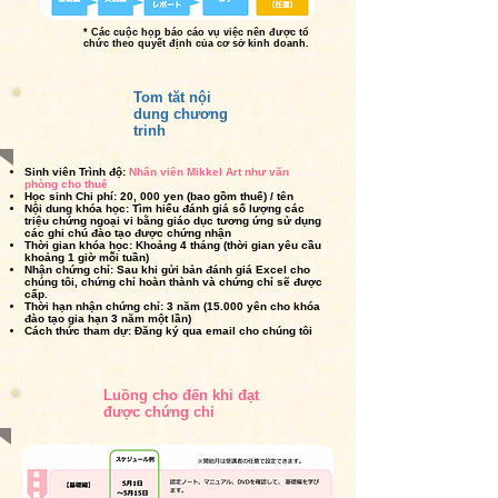
* Các cuộc họp báo cáo vụ việc nên được tổ
chức theo quyết định của cơ sở kinh doanh.
Tom tăt nội
dung chương
trinh
Sinh viên
Trình độ:
Nhân viên Mikkel Art như văn
phòng cho thuê
Học sinh Chi phí:
20,
000 yen (bao gồm thuế) / tên
Nội dung khóa học:
Tìm hiểu đánh giá số lượng các
triệu chứng ngoại vi bằng giáo dục tương ứng sử dụng
các ghi chú đào tạo được chứng nhận
Thời gian khóa học:
Khoảng 4 tháng (thời gian yêu cầu
khoảng 1 giờ mỗi tuần)
Nhận chứng chỉ:
Sau khi gửi bản đánh giá Excel cho
chúng tôi, chứng chỉ hoàn thành và chứng chỉ sẽ được
cấp.
Thời hạn nhận chứng chỉ:
3 năm (15.000 yên cho khóa
đào tạo gia hạn 3 năm một lần)
Cách thức tham dự:
Đăng ký qua email cho chúng tôi
Luồng cho đến khi đạt
được chứng chỉ