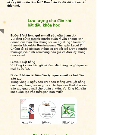
vì vậy tôi muốn làm lại." Bản thân tôi đã rất vui và rất
thích nó.
Lưu lượng cho đến khi
bắt đầu khóa học
Bước 1 Vui lòng gửi e-mail yêu cầu tham dự
Vui lòng gửi
e-mail
từ người quản lý văn phòng kinh
doanh của bạn cho chúng tôi với nội dung "Tôi muốn
tham dự Mickel Art Reminiscence Therapist Level 1".
Chúng tôi sẽ hỏi bạn thông tin chi tiết (số lượng người
tham gia) và đính kèm bảng báo giá và đơn đặt hàng
qua e-mail.
Bước 2 Đặt hàng
Vui lòng ký vào báo giá và đơn đặt hàng và gửi qua e-
mail hoặc fax.
Bước 3 Nhận tài liệu đào tạo qua email và bắt đầu
đào tạo
Trong vòng 2 ngày sau khi hoàn thành đơn đặt hàng
của bạn,
chúng tôi sẽ gửi các tài liệu cần thiết cho việc
đào tạo qua e-mail cho quản trị viên.
Vui lòng bắt đầu
khóa đào tạo vào thời gian bạn muốn.