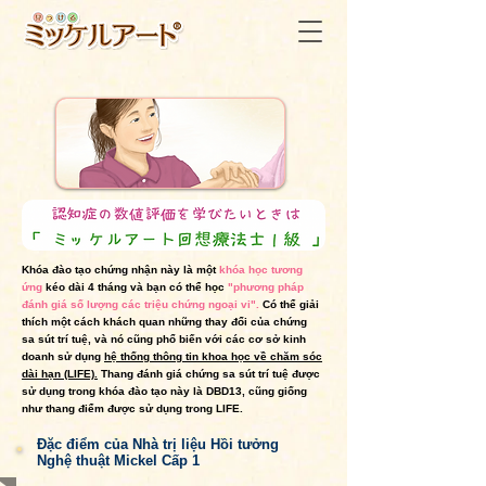
Khóa đào tạo chứng nhận này là một
khóa học tương
ứng
kéo dài 4 tháng và
bạn có thể học
"phương pháp
đánh giá số lượng các triệu chứng ngoại vi".
Có thể giải
thích một cách khách quan những thay đổi của chứng
sa sút trí tuệ, và nó cũng phổ biến với các cơ sở kinh
doanh sử dụng
hệ thống thông tin khoa học về chăm sóc
dài hạn (LIFE).
Thang đánh giá chứng sa sút trí tuệ được
sử dụng trong khóa đào tạo này là DBD13, cũng giống
như thang điểm được sử dụng trong LIFE.
Đặc điểm của Nhà trị liệu Hồi tưởng
Nghệ thuật Mickel Cấp 1