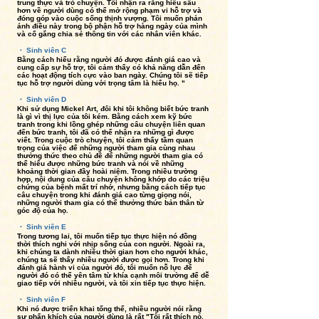
trung thực và trò chuyện. Tôi nhận ra rằng hiểu sâu
hơn về người dùng có thể mở rộng phạm vi hỗ trợ và
đóng góp vào cuộc sống thịnh vượng. Tôi muốn phản
ánh điều này trong bộ phận hỗ trợ hàng ngày của mình
và cố gắng chia sẻ thông tin với các nhân viên khác.
・ Sinh viên C
Bằng cách hiểu rằng người đó được đánh giá cao và
cung cấp sự hỗ trợ, tôi cảm thấy có khả năng dẫn đến
các hoạt động tích cực vào ban ngày. Chúng tôi sẽ tiếp
tục hỗ trợ người dùng với trọng tâm là hiểu họ. "
・ Sinh viên D
Khi sử dụng Mickel Art, đôi khi tôi không biết bức tranh
là gì vì thị lực của tôi kém. Bằng cách xem kỹ bức
tranh trong khi lồng ghép những câu chuyện liên quan
đến bức tranh, tôi đã có thể nhận ra những gì được
viết. Trong cuộc trò chuyện, tôi cảm thấy tầm quan
trọng của việc để những người tham gia cùng nhau
thưởng thức theo chủ đề để những người tham gia có
thể hiểu được những bức tranh và nói về những
khoảng thời gian đầy hoài niệm. Trong nhiều trường
hợp, nội dung của câu chuyện không khớp do các triệu
chứng của bệnh mất trí nhớ, nhưng bằng cách tiếp tục
câu chuyện trong khi đánh giá cao từng giọng nói,
những người tham gia có thể thưởng thức bản thân từ
góc độ của họ.
・ Sinh viên E
Trong tương lai, tôi muốn tiếp tục thực hiện nó đồng
thời thích nghi với nhịp sống của con người. Ngoài ra,
khi chúng ta dành nhiều thời gian hơn cho người khác,
chúng ta sẽ thấy nhiều người được gọi hơn. Trong khi
đánh giá hành vi của người đó, tôi muốn nỗ lực để
người đó có thể yên tâm từ khía cạnh môi trường để dễ
giao tiếp với nhiều người, và tôi xin tiếp tục thực hiện.
・ Sinh viên F
Khi nó được triển khai tổng thể, nhiều người nói rằng
sự phấn khích của người dùng là rất "Tôi rất thích nó,