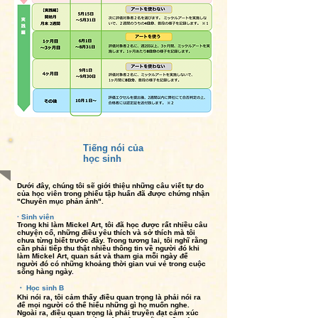
Tiếng nói của
học sinh
Dưới đây, chúng tôi sẽ giới thiệu những câu viết tự do
của học viên trong phiếu tập huấn đã được chứng nhận
"Chuyên mục phản ánh".
· Sinh viên
Trong khi làm Mickel Art, tôi đã học được rất nhiều câu
chuyện cổ, những điều yêu thích và sở thích mà tôi
chưa từng biết trước đây. Trong tương lai, tôi nghĩ rằng
cần phải tiếp thu thật nhiều thông tin về người đó khi
làm Mickel Art, quan sát và tham gia mỗi ngày để
người đó có những khoảng thời gian vui vẻ trong cuộc
sống hàng ngày.
・ Học sinh B
Khi nói ra, tôi cảm thấy điều quan trọng là phải nói ra
để mọi người có thể hiểu những gì họ muốn nghe.
Ngoài ra, điều quan trọng là phải truyền đạt cảm xúc