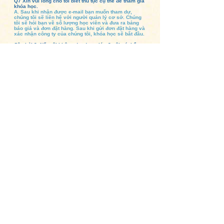
Q7 Xin vui lòng cho tôi biết thủ tục cụ thể để tham gia
khóa học.
A. Sau khi nhận được e-mail bạn muốn tham dự,
chúng tôi sẽ liên hệ với người quản lý cơ sở. Chúng
tôi sẽ hỏi bạn về số lượng học viên và đưa ra bảng
báo giá và đơn đặt hàng. Sau khi gửi đơn đặt hàng và
xác nhận công ty của chúng tôi, khóa học sẽ bắt đầu.
Câu hỏi 8. Nếu tôi không đạt được lớp 2, tôi có thể
nhận được lớp 1 không?
A. Vì nội dung khác nhau giữa Cấp độ 1 và Cấp độ 2
nên bạn có thể học từ Cấp độ 1. Đối với những người
muốn cải thiện kỹ năng giao tiếp của họ với người
dùng, quy trình từ Cấp độ 2 đến Cấp độ 1 sẽ trôi chảy
hơn.
Q9. Mất bao nhiêu tháng để có được chứng chỉ?
A. Có thể lấy được nó trong ít nhất bốn tháng rưỡi.
Câu hỏi 10: Nếu tôi trượt, tôi có thể thi lại không?
A. Bạn có thể làm bài kiểm tra bao nhiêu lần tùy thích
trong vòng một năm kể từ ngày hoàn thành việc gửi e-
mail kèm theo tài liệu đào tạo đã được chứng nhận.
"Tài liệu tải xuống / đào tạo Mikkel" (miễn
phí)
Bạn có thể tải tài liệu tóm tắt về quá
trình luyện tập Mikkel một cách dễ
hiểu.
詳細はこちら