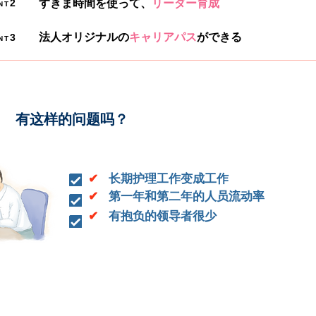
2
すきま時間
を使って、
リーダー育成
NT
法人オリジナルの
キャリアパス
ができる
3
NT
有这样的问题吗？
✔︎
长期护理工作变成工作
✔︎
第一年和第二年的人员流动率
✔︎
有抱负的领导者很少