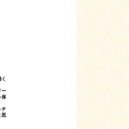
働く
メー
う保
うチ
と思