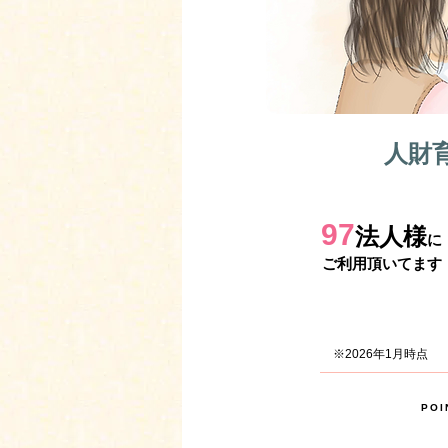
人財
97
法人様
に
ご利用頂いてます
※2026
年1
月時点
POI