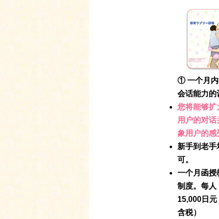
① 一个月
会话能力的
您将能够扩
用户的对话
象用户的感
新手到老手
可。
一个月函授
制度。每人
15,000日
含税）