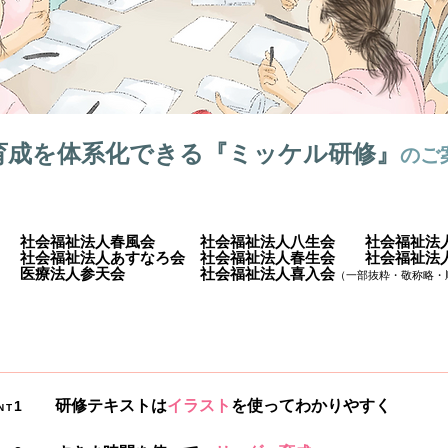
育成を体系化できる『ミッケル研修』
のご
社会福祉法人春風会 社会福祉法人八生会 社会福祉法
社会福祉法人あすなろ会 社会福祉法人春生会 社会福祉法
医療法人参天会 社会福祉法人喜入会
（一部抜粋・敬称略・
研修テキストは
イラスト
を使ってわかりやすく
1
NT