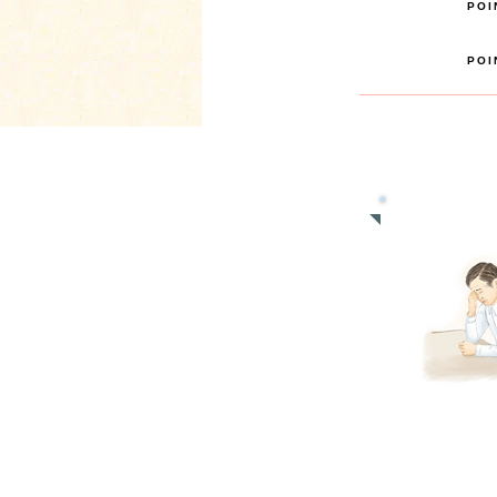
POI
POI