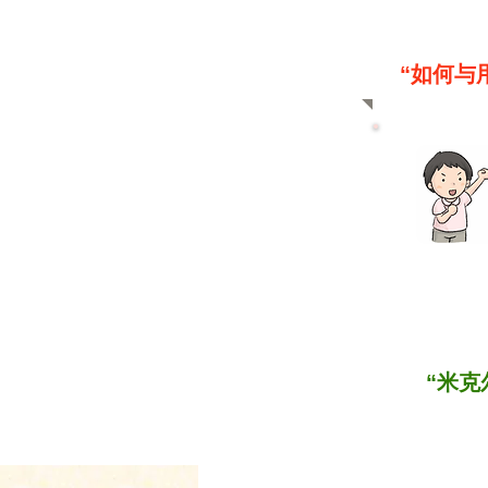
“如何与
“米克