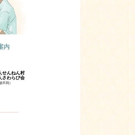
案内
人せんねん村
人さわらび会
順不同）