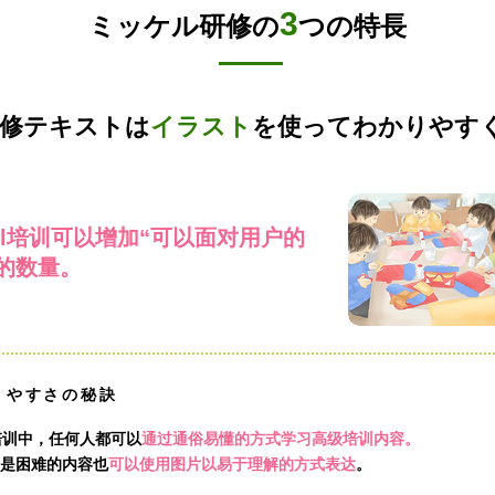
3
ミッケル研修の
つの特長
修テキストは
イラスト
を使ってわかりやす
kel培训可以增加“可以面对用户的
的数量。
りやすさの秘訣
l培训中，任何人都可以
通过通俗易懂的方式学习高级培训内容。
是困难的内容也
可以使用图片以易于理解的方式表达
。