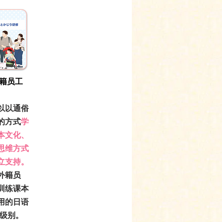
外籍员工
以以通俗
的方式
学
本文化、
思维方式
立支持。
外籍员
训练课本
用的日语
4级别。