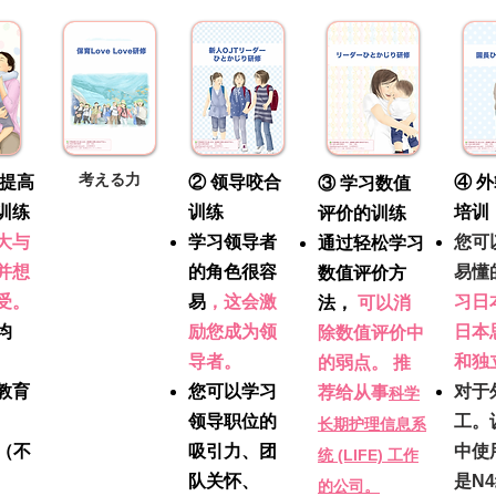
考える力
内提高
② 领导咬合
④ 
③ 学习数值
训练
训练
培训
评价的训练
大与
学习领导者
您可
通过轻松学习
并想
的角色很容
易懂
数值评价方
受。
易
，这会激
习日
法，
可以消
均
励您成为领
日本
除数值评价中
导者。
和独
的弱点。
推
教育
您可以学习
对于
荐给从事
科学
领导职位的
工。
长期护理信息系
元（不
吸引力、团
中使
统 (LIFE) 工作
队关怀、
是N
的公司。