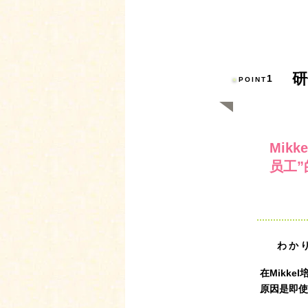
研
1
POINT
Mik
员工”
わか
在Mikke
原因是即使