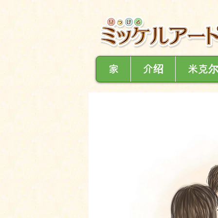
家
介绍
米克