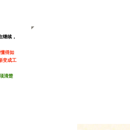
在继续，
。
不懂得如
渐变成工
须清楚