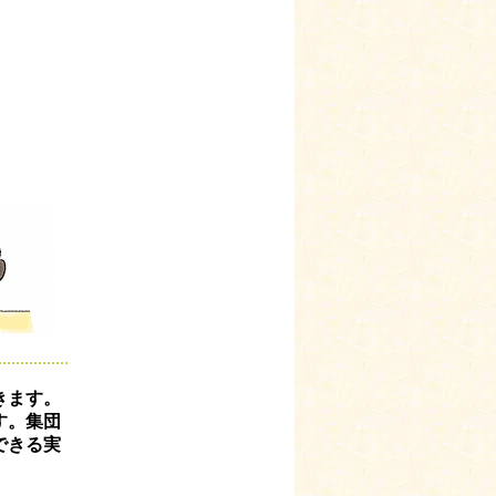
きます。
す。集団
できる実