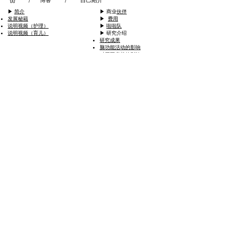
博客
自己紹介
/
/
▶ ︎
简介
▶ ︎商业
伙伴
发展秘籍
▶ ︎
费用
说明视频（护理）
▶ ︎
啦啦队
说明视频（育儿）
▶ ︎研究介绍
研究成果
脑功能活动的影响
对周围症状的影响
论文摘要
座谈会
▶ ︎米克尔
训练
▶ ︎公司
信息
会话能力提升训练
▶ ︎
博客
▶ ︎
联系我们
领袖培训
▶ ︎
个人信息的处理
数值评估训练
网站的使用
富士山培训
特定商业交易法
​
创意培训
​
认证讲师
▶︎
ミッケル研修 保育
保育ラブリー研修
保育LOVE LOVE研修
新人OJT​リーダーひとかじり
研修
リーダーひとかじり研修