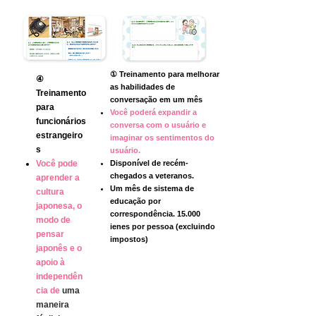
① Treinamento para melhorar
④
as habilidades de
Treinamento
conversação em um mês
para
Você poderá expandir a
funcionários
conversa com o usuário e
estrangeiro
imaginar os sentimentos do
s
usuário.
Você pode
Disponível de recém-
chegados a veteranos.
aprender a
Um mês de sistema de
cultura
educação por
japonesa, o
correspondência. 15.000
modo de
ienes por pessoa (excluindo
pensar
impostos)
japonês e o
apoio à
independên
cia de
uma
maneira