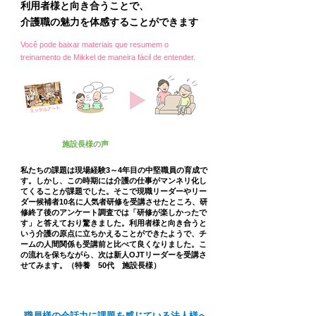
利用者様と向き合うことで、
介護職の魅力を体感することができます
Você pode baixar materiais que resumem o
treinamento de Mikkel de maneira fácil de entender.
施設長様の声
私たちの課題は
現場経験3～4年目の中堅職員の育成
で
す。しかし、この時期には介護の仕事がマンネリ化し
てくることが課題でした。そこで現職リーダーやリー
ダー候補者10名に人気者研修を受講させたところ、研
修終了後のアンケート調査では「研修が楽しかったで
す」と答えており驚きました。利用者様と向き合うと
いう介護の原点に立ちかえることができたようで、チ
ームの人間関係も受講前と比べて良くなりました。こ
の流れを保ちながら、次は新人OJTリーダーを受講さ
せてみます。（特養 50代 施設長様）
職員様の会話力に課題を感じている法人様へ