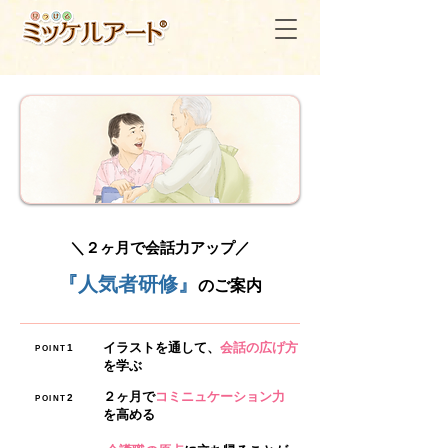
​＼２ヶ月で会話力アップ／
『人気者研修』
のご案内
イラストを通して、
会話の広げ方
1
POINT
を学ぶ
２ヶ月で
コミニュケーション力
2
POINT
を高める