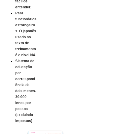
fácil de
entender.
Para
funcionários
estrangeiro
s. O japonês
usado no
texto de
treinamento
é o nível N4.
Sistema de
educação
por
correspond
ência de
dois meses.
30.000
ienes por
pessoa
(excluindo
impostos)