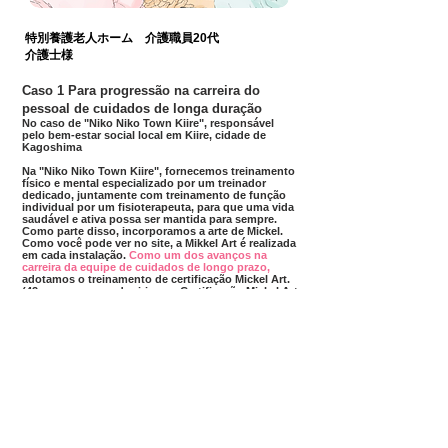
特別養護老人ホーム 介護職員20代
介護士様
Caso 1 Para progressão na carreira do
pessoal de cuidados de longa duração
No caso de "Niko Niko Town Kiire", responsável
pelo bem-estar social local em Kiire, cidade de
Kagoshima
Na "Niko Niko Town Kiire",
fornecemos treinamento
físico e mental especializado por um treinador
dedicado, juntamente com treinamento de função
individual por um fisioterapeuta, para que uma vida
saudável e ativa possa ser mantida para sempre.
Como parte disso, incorporamos a arte de Mickel.
Como você pode ver no site, a Mikkel Art é realizada
em cada instalação.
Como um dos avanços na
carreira da equipe de cuidados de longo prazo,
adotamos o treinamento de certificação Mickel Art.
(42 pessoas que adquiriram a Certificação Mickel Art
Nível 1)
Clique aqui para o
artigo
傾聴する時間が増えアプローチを工夫でき
るように