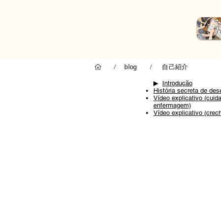
自己紹介
/
blog
/
▶ ︎
Introdução
História secreta de de
Vídeo explicativo (cuid
enfermagem)
Vídeo explicativo (crec