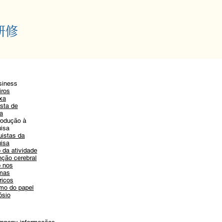
研修
siness
iros
xa
​
sta de
da
trodução à
isa
istas da
isa
o da atividade
nção cerebral
o nos
omas
ricos
mo do papel
ósio