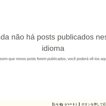
nda não há posts publicados ne
idioma
ssim que novos posts forem publicados, você poderá vê-los aqu
【いいね（ハート）】
ボタンを押して応