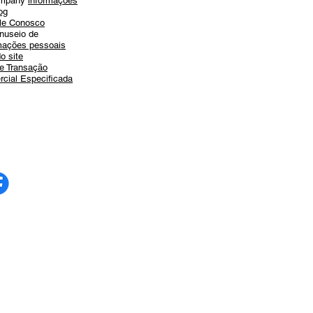
ompany
informações
og
le Conosco
nuseio de
mações pessoais
o site
de Transação
cial Especificada