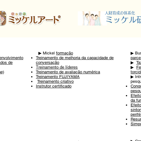
​人財育成の体系化
​ミッケル
▶ ︎Mickel
formação
▶ ︎Bu
senvolvimento
Treinamento de melhoria da capacidade de
parce
ados de
conversação
▶ ︎
Ta
Treinamento de líderes
▶ ︎
Fe
he)
Treinamento de avaliação numérica
torci
Treinamento FUJIYAMA
▶ ︎In
​
Treinamento criativo
pesqu
Instrutor certificado
Conqu
pesqu
Efeit
da fu
Efeit
sint
perifé
Resu
Simp