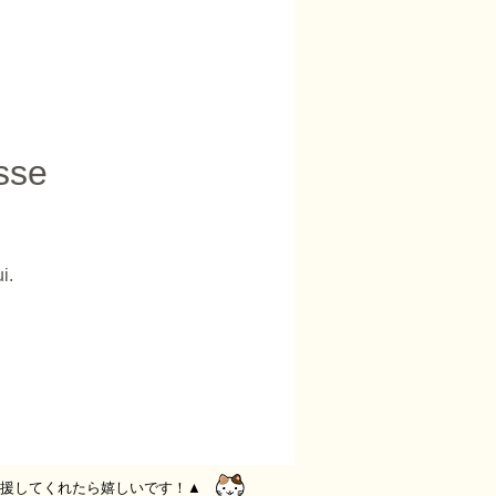
sse
i.
援してくれたら嬉しいです！▲