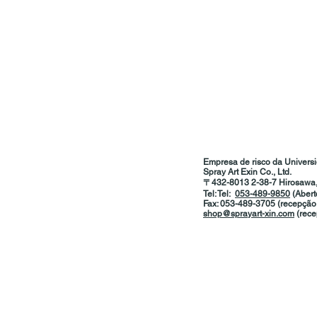
Empresa de risco da Univers
Spray Art Exin Co., Ltd.
〒432-8013
​​
2-38-7 Hirosawa
Tel: Tel:
053-489-9850
(Abert
Fax: 053-489-3705
​
(recepção
shop@sprayart-xin.com
(rec
〒432-8013 ​​
Tel:
053-489-9850
Fax: 053-489-
shop@sprayart-x