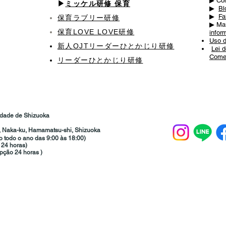
▶ ︎C
▶︎
ミッケル研修 保育
▶ ︎
Bl
▶ ︎
Fa
保育ラブリー研修
▶ ︎Ma
保育LOVE LOVE研修
infor
Uso d
新人OJT​リーダーひとかじり研修
​
Lei 
Comer
リーダーひとかじり研修
idade de Shizuoka
, Naka-ku, Hamamatsu-shi, Shizuoka
o todo o ano das 9:00 às 18:00)
 24 horas)
epção 24 horas
)
静岡県浜松市中区広沢2丁目38-7
(9時〜18時 年中無休）
3705​ (24時間受付）
in.com
(24時間受付）