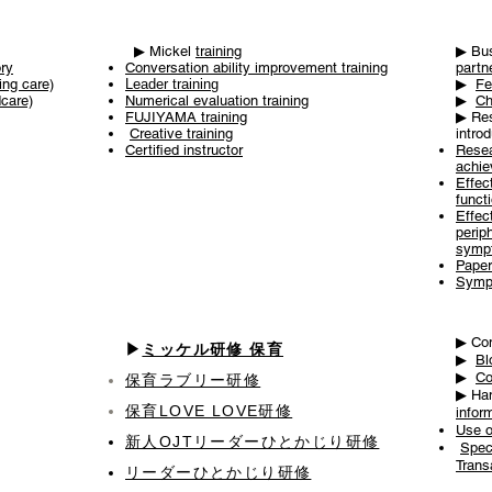
▶ ︎Mickel
training
▶ ︎Bu
ry
Conversation ability improvement training
partn
ing care)
Leader training
▶ ︎
Fe
dcare)
Numerical evaluation training
▶ ︎
Ch
FUJIYAMA training
▶ ︎Re
​
Creative training
intro
Certified instructor
Rese
achi
Effect
functi
Effec
perip
symp
Paper
Symp
▶ ︎C
▶︎
ミッケル研修 保育
▶ ︎
Bl
▶ ︎
Co
保育ラブリー研修
▶ ︎Ha
保育LOVE LOVE研修
infor
Use o
新人OJT​リーダーひとかじり研修
​
Spec
Trans
リーダーひとかじり研修