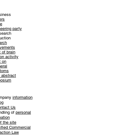
siness
ers
e
​
eering party
search
duction
arch
evements
 of brain
on activity
t on
heral
toms
 abstract
osium
ompany
information
og
ntact Us
ndling of
personal
mation
f the site
ified Commercial
action Law