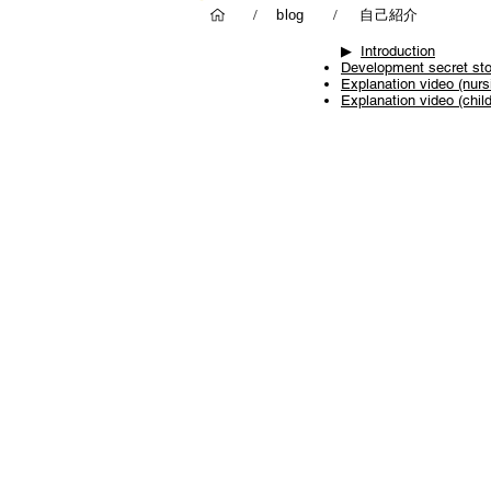
自己紹介
/
blog
/
▶ ︎
Introduction
Development secret sto
Explanation video (nurs
Explanation video (chil