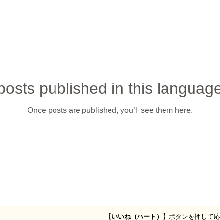
posts published in this language
Once posts are published, you’ll see them here.
【いいね（ハート）】
ボタンを押して応