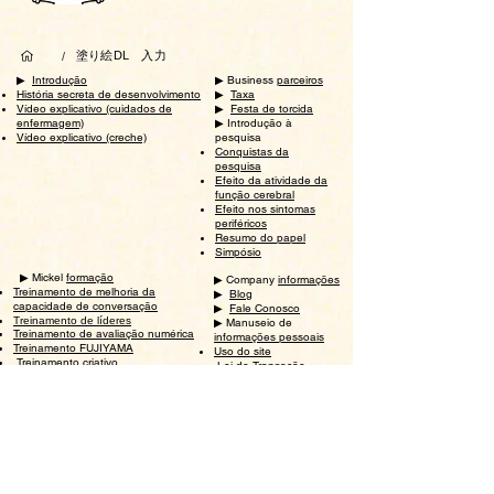
塗り絵DL 入力
/
▶ ︎
Introdução
▶ ︎Business
parceiros
História secreta de desenvolvimento
▶ ︎
Taxa
​
Vídeo explicativo (cuidados de
▶ ︎
Festa de torcida
enfermagem)
▶ ︎Introdução à
Vídeo explicativo (creche)
pesquisa
Conquistas da
pesquisa
Efeito da atividade da
função cerebral
Efeito nos sintomas
periféricos
Resumo do papel
Simpósio
▶ ︎Mickel
formação
▶ ︎Company
informações
Treinamento de melhoria da
▶ ︎
Blog
capacidade de conversação
▶ ︎
Fale Conosco
Treinamento de líderes
▶ ︎Manuseio de
Treinamento de avaliação numérica
informações pessoais
Treinamento FUJIYAMA
Uso do site
Treinamento criativo
​
Lei de Transação
​
Instrutor certificado
Comercial Especificada
▶︎
ミッケル研修 保育
保育ラブリー研修