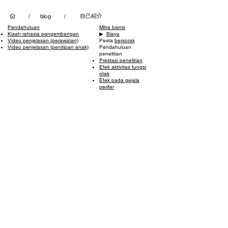
自己紹介
/
blog
/
Pendahuluan
Mitra bisnis
Kisah rahasia pengembangan
▶ ︎
Biaya
​
Video penjelasan (perawatan)
Pesta
bersorak
Video penjelasan (penitipan anak)
Pendahuluan
penelitian
Prestasi penelitian
Efek aktivitas fungsi
otak
Efek pada gejala
perifer
Abstrak kertas
Simposium
Pelatihan
mikel
Informasi perusahaan
Pelatihan peningkatan kemampuan
Blog
percakapan
Hubungi Kami
Pelatihan pemimpin
Penanganan
informasi
Pelatihan evaluasi numerik
pribadi
Pelatihan FUJIYAMA
Penggunaan situs
pelatihan kreatif
​
Hukum Transaksi
​
Instruktur bersertifikat
Komersial Tertentu
▶︎
ミッケル研修 保育
保育ラブリー研修
保育LOVE LOVE研修
新人OJT​リーダーひとかじり