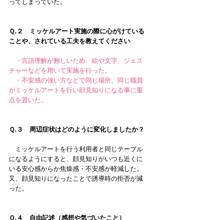
ってしまっていた。
Ｑ.２　ミッケルアート実施の際に心がけている
ことや、されている工夫を教えてください
　・言語理解が難しいため、絵や文字、ジェス
チャーなどを用いて実施を行った。
　・不安感の強い方などで同じ場所、同じ職員
がミッケルアートを行い顔見知りになる事に重
点を置いた。
Ｑ.３　周辺症状はどのように変化しましたか？
　ミッケルアートを行う利用者と同じテーブル
になるようにすると、顔見知りがいつも近くに
いる安心感からか焦燥感・不安感が軽減した。
又、顔見知りになったことで誘導時の拒否が減
った。
Ｑ.４　自由記述（感想や気づいたこと）