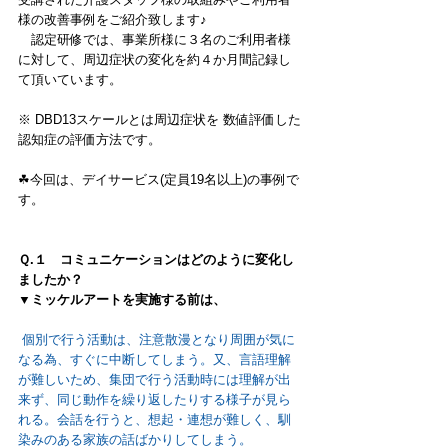
様の改善事例をご紹介致します♪
　認定研修では、事業所様に３名のご利用者様
に対して、周辺症状の変化を約４か月間記録し
て頂いています。
※ DBD13スケールとは周辺症状を 数値評価した
認知症の評価方法です。
☘今回は、デイサービス(定員19名以上)の事例で
す。
Ｑ.１　コミュニケーションはどのように変化し
ましたか？
▼ミッケルアートを実施する前は、
個別で行う活動は、注意散漫となり周囲が気に
なる為、すぐに中断してしまう。又、言語理解
が難しいため、集団で行う活動時には理解が出
来ず、同じ動作を繰り返したりする様子が見ら
れる。会話を行うと、想起・連想が難しく、馴
染みのある家族の話ばかりしてしまう。